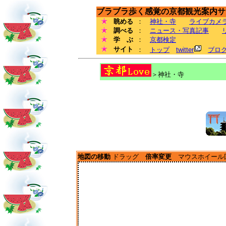
ブラブラ歩く感覚の京都観光案内サイ
眺める
：
神社・寺
ライブカメ
調べる
：
ニュース・写真記事
学 ぶ
：
京都検定
サイト
：
トップ
twitter
ブロ
＞神社・寺
地図の移動
ドラッグ
倍率変更
マウスホイー