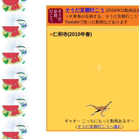
そうだ京都行こう
(2010/9/12動画追
ＪＲ東海が企画する、そうだ京都行こう
Youtubeで拾った動画などあります
■
仁和寺(2010年春)
ギャオ～ こっちにもっと動画あるぞ～
（
そうだ京都行こうへ進む
）