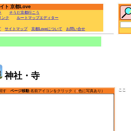
ト 京都Love
ラ
そうだ京都行こう
リンク
ルートマップエディター
グ
サイトマップ
京都Loveについて
お問い合せ
神社・寺
ここ
ル回す
ページ移動
名前アイコンをクリック（
■
色に写真あり）