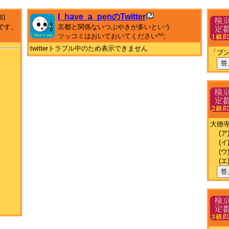
I_have_a_penのTwitter
加)
です。
京都と関係ないつぶやきが多いという
ツッコミはおいておいてください^^;
twitterトラブル中のため表示できません
「ブ
答
大徳
(ア
(イ
(ウ
(エ
答