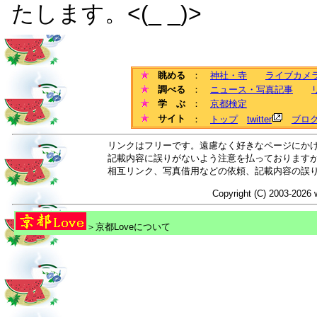
たします。<(_ _)>
眺める
：
神社・寺
ライブカメ
調べる
：
ニュース・写真記事
学 ぶ
：
京都検定
サイト
：
トップ
twitter
ブロ
リンクはフリーです。遠慮なく好きなページにか
記載内容に誤りがないよう注意を払っております
相互リンク、写真借用などの依頼、記載内容の誤
Copyright (C) 2003-2026 
＞京都Loveについて