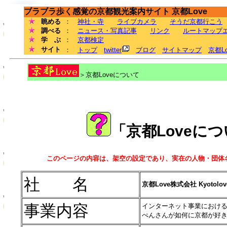
ブラブラ歩く感覚の京都観光案内サイト 京都Love
眺める
：
神社・寺
ライブカメラ
そうだ京都行こう
調べる
：
ニュース・写真記事
リンク
ルートマップ
学 ぶ
：
京都検定
サイト
：
トップ
twitter
ブログ
サイトマップ
京都L
＞京都Loveについて
「京都Loveに
このページの内容は、架空の設定であり、実在の人物・団体
社 名
京都Love株式会社 Kyotolove 
事業内容
インターネット事業におけ
ぺんさんが如何に京都が好