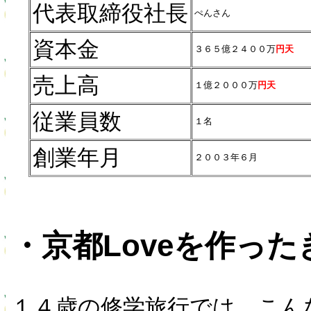
代表取締役社長
ぺんさん
資本金
３６５億２４００万
円天
売上高
１億２０００万
円天
従業員数
１名
創業年月
２００３年６月
・京都Loveを作っ
１４歳の修学旅行では、こん