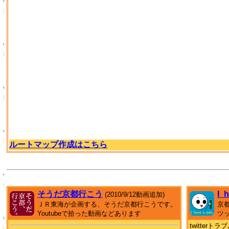
ルートマップ作成はこちら
そうだ京都行こう
I_
(2010/9/12動画追加)
ＪＲ東海が企画する、そうだ京都行こうです。
京
Youtubeで拾った動画などあります
ツ
twitter