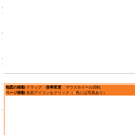
地図の移動
ドラッグ
倍率変更
マウスホイール回転
ページ移動
名前アイコンをクリック（
■
色には写真あり）