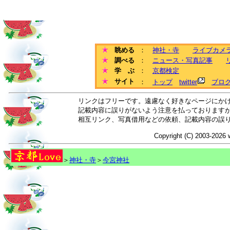
眺める
：
神社・寺
ライブカメ
調べる
：
ニュース・写真記事
学 ぶ
：
京都検定
サイト
：
トップ
twitter
ブロ
リンクはフリーです。遠慮なく好きなページにか
記載内容に誤りがないよう注意を払っております
相互リンク、写真借用などの依頼、記載内容の誤
Copyright (C) 2003-2026 
＞
神社・寺
＞
今宮神社