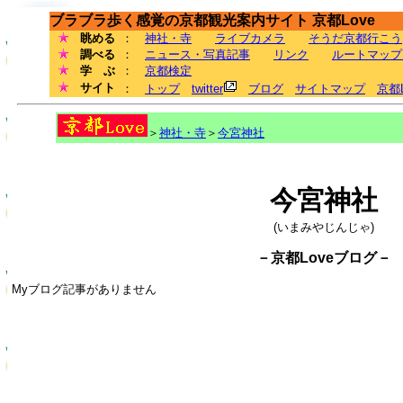
ブラブラ歩く感覚の京都観光案内サイト 京都Love
眺める
：
神社・寺
ライブカメラ
そうだ京都行こう
調べる
：
ニュース・写真記事
リンク
ルートマップ
学 ぶ
：
京都検定
サイト
：
トップ
twitter
ブログ
サイトマップ
京都
＞
神社・寺
＞
今宮神社
今宮神社
(いまみやじんじゃ)
－京都Loveブログ－
Myブログ記事がありません