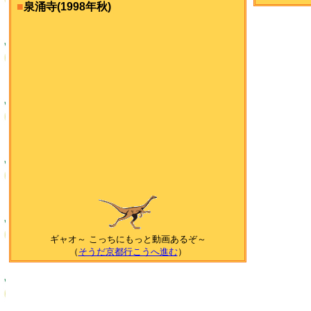
■
泉涌寺(1998年秋)
ギャオ～ こっちにもっと動画あるぞ～
（
そうだ京都行こうへ進む
）