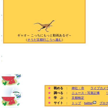
ギャオ～ こっちにもっと動画あるぞ～
（
そうだ京都行こうへ進む
）
眺める
：
神社・寺
ライブカメ
調べる
：
ニュース・写真記事
学 ぶ
：
京都検定
サイト
：
トップ
twitter
ブロ