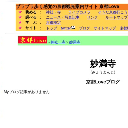
ブラブラ歩く感覚の京都観光案内サイト 京都Love
眺める
：
神社・寺
ライブカメラ
そうだ京都行こう
調べる
：
ニュース・写真記事
リンク
ルートマップ
学 ぶ
：
京都検定
サイト
：
トップ
twitter
ブログ
サイトマップ
京都
＞
神社・寺
＞
妙満寺
妙満寺
(みょうまんじ)
－京都Loveブログ－
Myブログ記事がありません