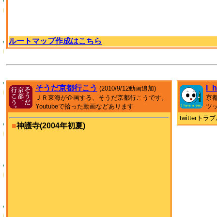
ルートマップ作成はこちら
そうだ京都行こう
I_
(2010/9/12動画追加)
ＪＲ東海が企画する、そうだ京都行こうです。
京
Youtubeで拾った動画などあります
ツ
twitter
■
神護寺(2004年初夏)