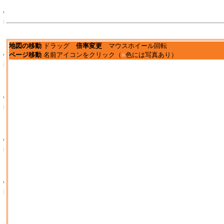
地図の移動
ドラッグ
倍率変更
マウスホイール回転
ページ移動
名前アイコンをクリック（
■
色には写真あり）