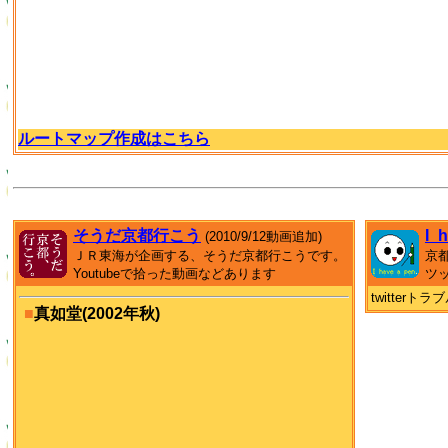
ルートマップ作成はこちら
そうだ京都行こう
I_
(2010/9/12動画追加)
ＪＲ東海が企画する、そうだ京都行こうです。
京
Youtubeで拾った動画などあります
ツ
twitter
■
真如堂(2002年秋)