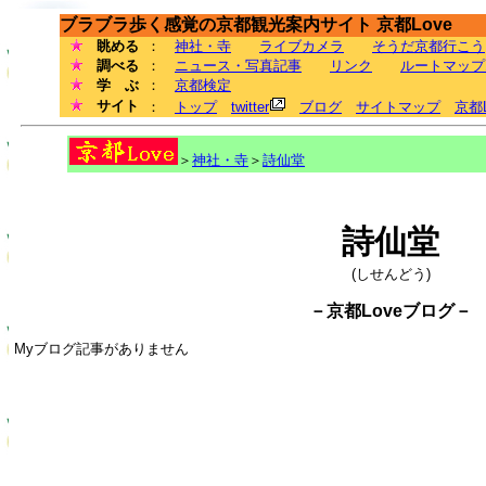
ブラブラ歩く感覚の京都観光案内サイト 京都Love
眺める
：
神社・寺
ライブカメラ
そうだ京都行こう
調べる
：
ニュース・写真記事
リンク
ルートマップ
学 ぶ
：
京都検定
サイト
：
トップ
twitter
ブログ
サイトマップ
京都
＞
神社・寺
＞
詩仙堂
詩仙堂
(しせんどう)
－京都Loveブログ－
Myブログ記事がありません