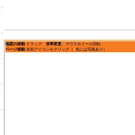
地図の移動
ドラッグ
倍率変更
マウスホイール回転
ページ移動
名前アイコンをクリック（
■
色には写真あり）