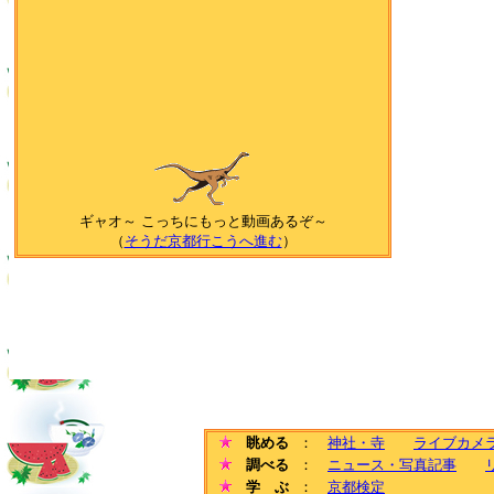
ギャオ～ こっちにもっと動画あるぞ～
（
そうだ京都行こうへ進む
）
眺める
：
神社・寺
ライブカメ
調べる
：
ニュース・写真記事
学 ぶ
：
京都検定