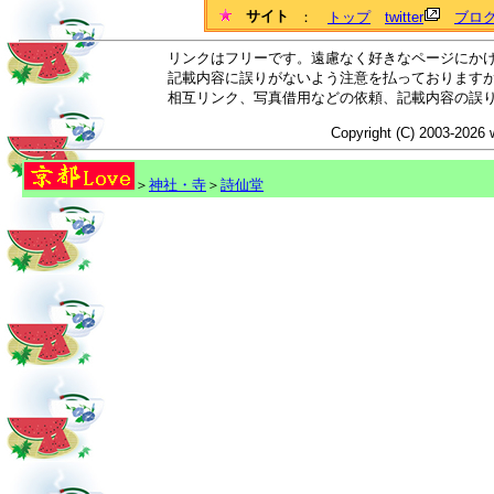
サイト
：
トップ
twitter
ブロ
リンクはフリーです。遠慮なく好きなページにか
記載内容に誤りがないよう注意を払っております
相互リンク、写真借用などの依頼、記載内容の誤
Copyright (C) 2003-2026 
＞
神社・寺
＞
詩仙堂