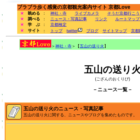
ブラブラ歩く感覚の京都観光案内サイト 京都Love
眺める
：
神社・寺
ライブカメラ
そうだ京都行こう
調べる
：
ニュース・写真記事
リンク
ルートマップ
学 ぶ
：
京都検定
サイト
：
トップ
twitter
ブログ
サイトマップ
京都
＞
神社・寺
＞【
五山の送り火
】
五山の送り
(ござんのおくりび)
－ニュース一覧－
五山の送り火のニュース・写真記事
五山の送り火に関する、ニュースやブログを集めたものです。