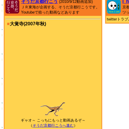
そうだ京都行こう
I_
(2010/9/12動画追加)
ＪＲ東海が企画する、そうだ京都行こうです。
京
Youtubeで拾った動画などあります
ツ
twitter
■
大覚寺(2007年秋)
ギャオ～ こっちにもっと動画あるぞ～
（
そうだ京都行こうへ進む
）