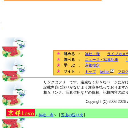
眺める
：
神社・寺
ライブカメ
調べる
：
ニュース・写真記事
学 ぶ
：
京都検定
サイト
：
トップ
twitter
ブロ
リンクはフリーです。遠慮なく好きなページにか
記載内容に誤りがないよう注意を払っております
相互リンク、写真借用などの依頼、記載内容の誤
Copyright (C) 2003-2026 
＞
神社・寺
＞【
五山の送り火
】