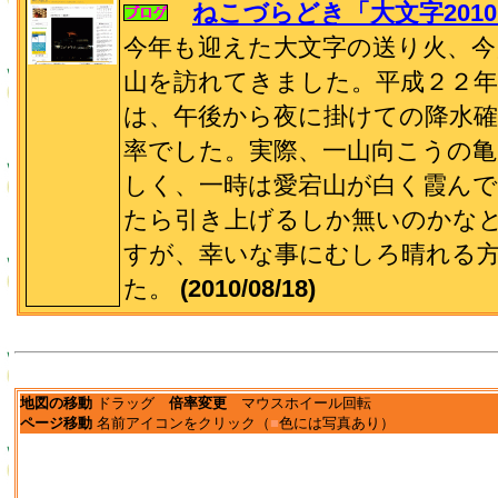
ねこづらどき「大文字2010
今年も迎えた大文字の送り火、今
山を訪れてきました。平成２２年
は、午後から夜に掛けての降水
率でした。実際、一山向こうの
しく、一時は愛宕山が白く霞ん
たら引き上げるしか無いのかな
すが、幸いな事にむしろ晴れる
た。
(2010/08/18)
地図の移動
ドラッグ
倍率変更
マウスホイール回転
ページ移動
名前アイコンをクリック（
■
色には写真あり）