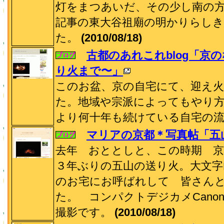
灯をまつあいだ、その少し南の
記事の東大谷祖廟の明かりらし
た。
(2010/08/18)
古都のあれこれblog「京
り火まで〜」
このお盆、京の自宅にて、迎え
た。地域や宗派によってもやり
より何十年も続けている自宅の
マリアの京都＊写真帖「五
去年 おととしと、この時期 
３年ぶりの五山の送り火。大文字
のお宅にお呼ばれして 皆さん
た。 コンパクトデジカメCanon Po
撮影です。
(2010/08/18)