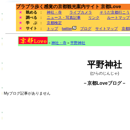
ブラブラ歩く感覚の京都観光案内サイト 京都Love
眺める
：
神社・寺
ライブカメラ
そうだ京都行こう
調べる
：
ニュース・写真記事
リンク
ルートマップ
学 ぶ
：
京都検定
サイト
：
トップ
twitter
ブログ
サイトマップ
京都
＞
神社・寺
＞
平野神社
平野神社
(ひらのじんじゃ)
－京都Loveブログ－
Myブログ記事がありません