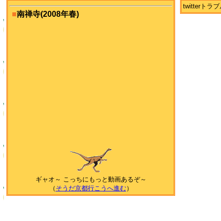
twitter
■
南禅寺(2008年春)
ギャオ～ こっちにもっと動画あるぞ～
（
そうだ京都行こうへ進む
）