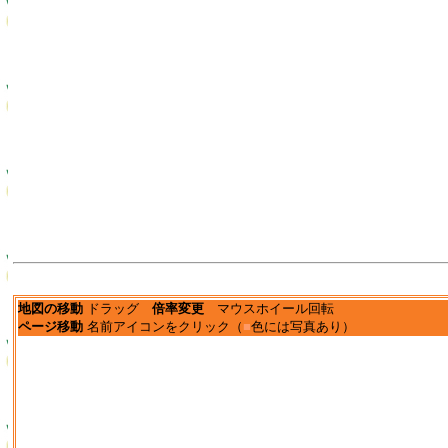
地図の移動
ドラッグ
倍率変更
マウスホイール回転
ページ移動
名前アイコンをクリック（
■
色には写真あり）