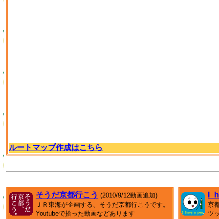
ルートマップ作成はこちら
そうだ京都行こう
I_
(2010/9/12動画追加)
ＪＲ東海が企画する、そうだ京都行こうです。
京
Youtubeで拾った動画などあります
ツ