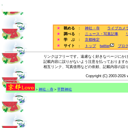
眺める
：
神社・寺
ライブカメ
調べる
：
ニュース・写真記事
学 ぶ
：
京都検定
サイト
：
トップ
twitter
ブロ
リンクはフリーです。遠慮なく好きなページにか
記載内容に誤りがないよう注意を払っております
相互リンク、写真借用などの依頼、記載内容の誤
Copyright (C) 2003-2026 
＞
神社・寺
＞
平野神社