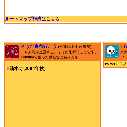
ルートマップ作成はこちら
そうだ京都行こう
I_
(2010/9/12動画追加)
ＪＲ東海が企画する、そうだ京都行こうです。
京
Youtubeで拾った動画などあります
ツ
twitter
■
清水寺(2004年秋)