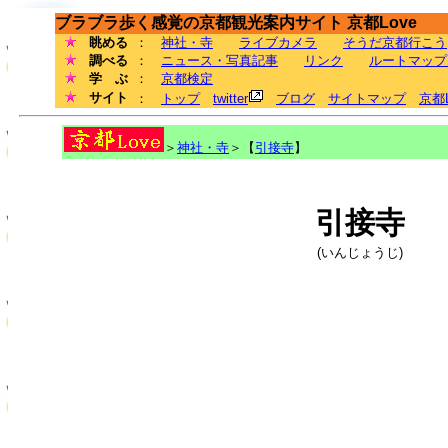
ブラブラ歩く感覚の京都観光案内サイト 京都Love
眺める
：
神社・寺
ライブカメラ
そうだ京都行こう
調べる
：
ニュース・写真記事
リンク
ルートマップ
学 ぶ
：
京都検定
サイト
：
トップ
twitter
ブログ
サイトマップ
京都
＞
神社・寺
＞【
引接寺
】
引接寺
(いんじょうじ)