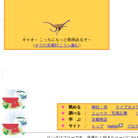
ギャオ～ こっちにもっと動画あるぞ～
（
そうだ京都行こうへ進む
）
眺める
：
神社・寺
ライブカメ
調べる
：
ニュース・写真記事
学 ぶ
：
京都検定
サイト
：
トップ
twitter
ブロ
リンクはフリーです。遠慮なく好きなページにか