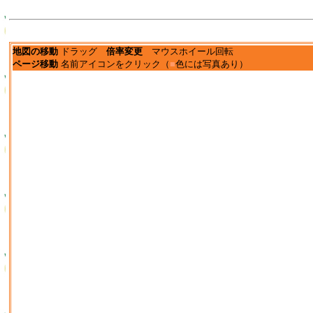
地図の移動
ドラッグ
倍率変更
マウスホイール回転
ページ移動
名前アイコンをクリック（
■
色には写真あり）