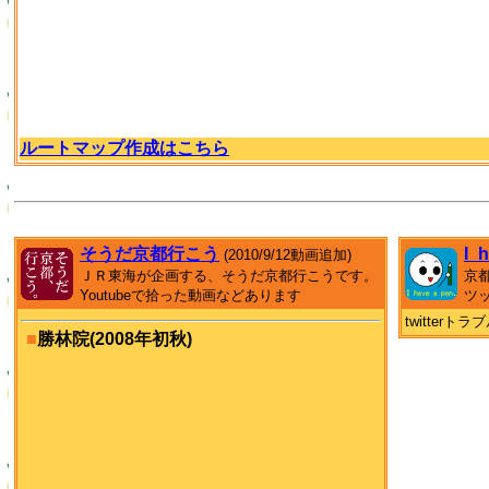
ルートマップ作成はこちら
そうだ京都行こう
I_
(2010/9/12動画追加)
ＪＲ東海が企画する、そうだ京都行こうです。
京
Youtubeで拾った動画などあります
ツ
twitter
■
勝林院(2008年初秋)