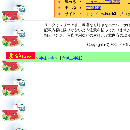
調べる
：
ニュース・写真記事
学 ぶ
：
京都検定
サイト
：
トップ
twitter
ブロ
リンクはフリーです。遠慮なく好きなページにか
記載内容に誤りがないよう注意を払っております
相互リンク、写真借用などの依頼、記載内容の誤
Copyright (C) 2003-2026 
＞
神社・寺
＞【
六孫王神社
】