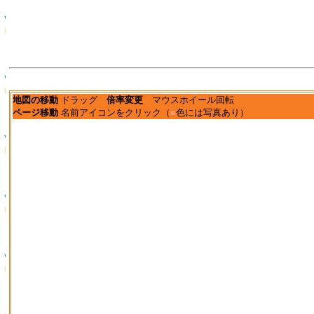
地図の移動
ドラッグ
倍率変更
マウスホイール回転
ページ移動
名前アイコンをクリック（
■
色には写真あり）