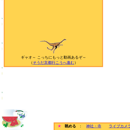
ギャオ～ こっちにもっと動画あるぞ～
（
そうだ京都行こうへ進む
）
眺める
：
神社・寺
ライブカメ