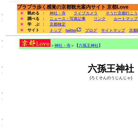
ブラブラ歩く感覚の京都観光案内サイト 京都Love
眺める
：
神社・寺
ライブカメラ
そうだ京都行こう
調べる
：
ニュース・写真記事
リンク
ルートマップ
学 ぶ
：
京都検定
サイト
：
トップ
twitter
ブログ
サイトマップ
京都
＞
神社・寺
＞【
六孫王神社
】
六孫王神社
(ろくそんのうじんじゃ)