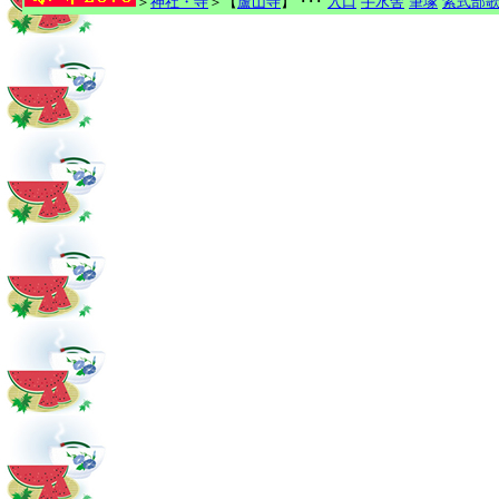
＞
神社・寺
＞【
蘆山寺
】 ･･･
入口
手水舎
筆塚
紫式部