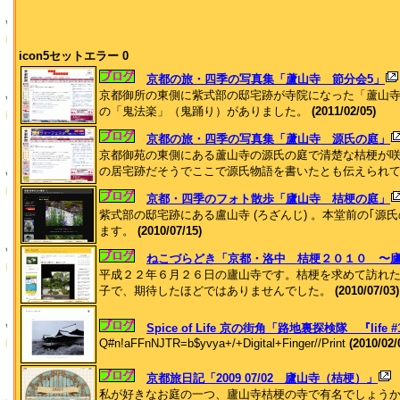
icon5セットエラー 0
京都の旅・四季の写真集「蘆山寺 節分会5」
京都御所の東側に紫式部の邸宅跡が寺院になった「蘆山
の「鬼法楽」（鬼踊り）がありました。
(2011/02/05)
京都の旅・四季の写真集「蘆山寺 源氏の庭」
京都御苑の東側にある蘆山寺の源氏の庭で清楚な桔梗が
の居宅跡だそうでここで源氏物語を書いたとも伝えられ
京都・四季のフォト散歩「廬山寺 桔梗の庭」
紫式部の邸宅跡にある盧山寺 (ろざんじ) 。本堂前の｢源
ます。
(2010/07/15)
ねこづらどき「京都・洛中 桔梗２０１０ 〜
平成２２年６月２６日の廬山寺です。桔梗を求めて訪れ
子で、期待したほどではありませんでした。
(2010/07/03)
Spice of Life 京の街角「路地裏探検隊 『life 
Q#n!aFFnNJTR=b$yvya+/+Digital+Finger//Print
(2010/02/
京都旅日記「2009 07/02 廬山寺（桔梗）」
私が好きなお庭の一つ、廬山寺桔梗の寺で有名でしょう