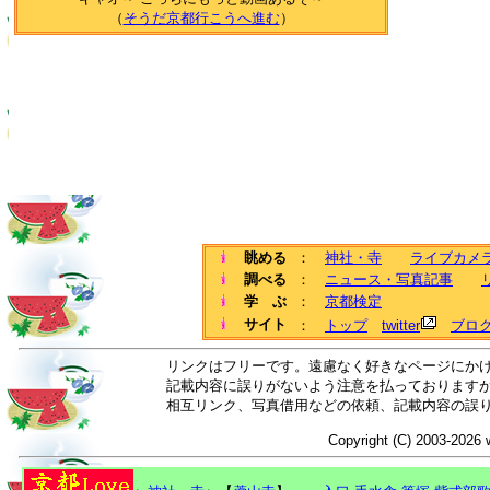
（
そうだ京都行こうへ進む
）
眺める
：
神社・寺
ライブカメ
調べる
：
ニュース・写真記事
学 ぶ
：
京都検定
サイト
：
トップ
twitter
ブロ
リンクはフリーです。遠慮なく好きなページにか
記載内容に誤りがないよう注意を払っております
相互リンク、写真借用などの依頼、記載内容の誤
Copyright (C) 2003-2026 