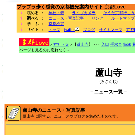
ブラブラ歩く感覚の京都観光案内サイト 京都Love
眺める
：
神社・寺
ライブカメラ
そうだ京都行こう
調べる
：
ニュース・写真記事
リンク
ルートマップ
学 ぶ
：
京都検定
サイト
：
トップ
twitter
ブログ
サイトマップ
京都
＞
神社・寺
＞【
蘆山寺
】 ･･･
入口
手水舎
筆塚
ページも見るのお忘れなく～
蘆山寺
(ろざんじ)
－ニュース一覧－
蘆山寺のニュース・写真記事
蘆山寺に関する、ニュースやブログを集めたものです。