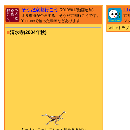
そうだ京都行こう
I_
(2010/9/12動画追加)
ＪＲ東海が企画する、そうだ京都行こうです。
京
Youtubeで拾った動画などあります
ツ
twitter
■
清水寺(2004年秋)
ギャオ～ こっちにもっと動画あるぞ～