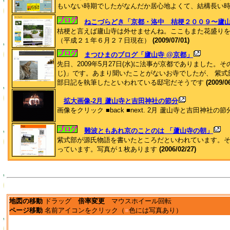
もいない時期でしたがなんだか居心地よくて、結構長い時間
ねこづらどき「京都・洛中 桔梗２００９〜廬
桔梗と言えば廬山寺は外せませんね。ここもまた花盛り
（平成２１年６月２７日現在）
(2009/07/01)
まつひまのブログ「廬山寺 @京都」
先日、2009年5月27日(水)に法事が京都でありました。
じ)」です。あまり聞いたことがないお寺でしたが、 紫式
部日記を執筆したといわれている邸宅だそうです
(2009/0
拡大画像-2月 蘆山寺と吉田神社の節分
画像をクリック ■back ■next. 2月 蘆山寺と吉田神社の節
難波ともあれ京のことのは 「蘆山寺の朝」
紫式部が源氏物語を書いたところだといわれています。
っています。写真が１枚あります
(2006/02/27)
地図の移動
ドラッグ
倍率変更
マウスホイール回転
ページ移動
名前アイコンをクリック（
■
色には写真あり）