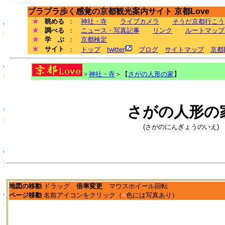
ブラブラ歩く感覚の京都観光案内サイト 京都Love
眺める
：
神社・寺
ライブカメラ
そうだ京都行こう
調べる
：
ニュース・写真記事
リンク
ルートマップ
学 ぶ
：
京都検定
サイト
：
トップ
twitter
ブログ
サイトマップ
京都
＞
神社・寺
＞【
さがの人形の家
】
さがの人形の
(さがのにんぎょうのいえ)
地図の移動
ドラッグ
倍率変更
マウスホイール回転
ページ移動
名前アイコンをクリック（
■
色には写真あり）