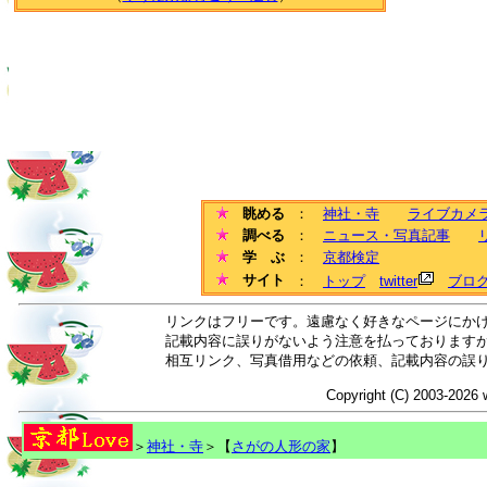
眺める
：
神社・寺
ライブカメ
調べる
：
ニュース・写真記事
学 ぶ
：
京都検定
サイト
：
トップ
twitter
ブロ
リンクはフリーです。遠慮なく好きなページにか
記載内容に誤りがないよう注意を払っております
相互リンク、写真借用などの依頼、記載内容の誤
Copyright (C) 2003-2026 
＞
神社・寺
＞【
さがの人形の家
】