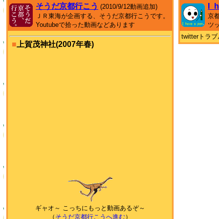
そうだ京都行こう
I_
(2010/9/12動画追加)
ＪＲ東海が企画する、そうだ京都行こうです。
京
Youtubeで拾った動画などあります
ツ
twitter
■
上賀茂神社(2007年春)
ギャオ～ こっちにもっと動画あるぞ～
（
そうだ京都行こうへ進む
）