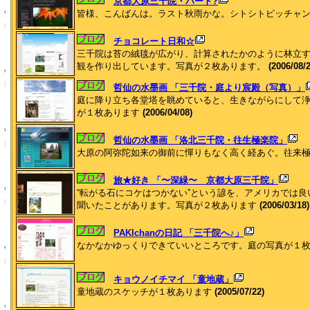
京都大原三千院・パート?
皆様、こんばんは。ラスト秋雨かな。シトシトピッチャ
チョコレート日和☆
三千院は苔の絨毯が広がり、計算されたかのように林立
観を作り出しています。写真が２枚あります。
(2006/08/2
哲仙の水墨画 「三千院・庭より宸殿（写真）」
庭に降り立ち各堂塔を眺めていると、生きながらにして
が１枚あります
(2006/04/08)
哲仙の水墨画 「洛北三千院・往生極楽院」
大原の阿弥陀如来の御前に憚りもなく高く経あぐ。往来
旅★好き 「〜深緑〜 京都大原三千院」
“転がる石にコケはつかない”という諺を、アメリカでは
聞いたことがあります。写真が２枚あります
(2006/03/18)
PAKIchanの日記 「三千院へ♪」
なかなかゆっくりできていいところです。庭の写真が１
キョウノイチマイ 「童地蔵」
童地蔵のスケッチが１枚あります
(2005/07/22)