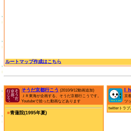
ルートマップ作成はこちら
そうだ京都行こう
I_
(2010/9/12動画追加)
ＪＲ東海が企画する、そうだ京都行こうです。
京
Youtubeで拾った動画などあります
ツ
twitter
■
青蓮院(1995年夏)