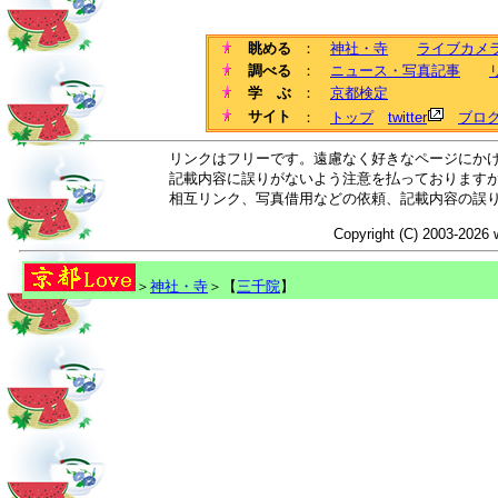
眺める
：
神社・寺
ライブカメ
調べる
：
ニュース・写真記事
学 ぶ
：
京都検定
サイト
：
トップ
twitter
ブロ
リンクはフリーです。遠慮なく好きなページにか
記載内容に誤りがないよう注意を払っております
相互リンク、写真借用などの依頼、記載内容の誤
Copyright (C) 2003-2026 
＞
神社・寺
＞【
三千院
】