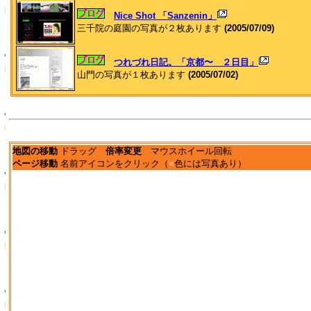
Nice Shot 「Sanzenin」
三千院の庭園の写真が２枚あります
(2005/07/09)
つれづれ日記。「京都〜 ２日目」
山門の写真が１枚あります
(2005/07/02)
地図の移動
ドラッグ
倍率変更
マウスホイール回転
ページ移動
名前アイコンをクリック（
■
色には写真あり）