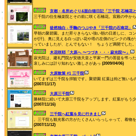
京都・名所めぐり&面白猫日記「三千院 石楠花
三千院の往生極楽院とその前に咲く石楠花。宸殿の中から
徒然独白 - 手鞠のつぶやき「三千院の石南花」
早朝の聚碧園。まだ昇りきらない強い朝の日差しに、コ
が(汗)、奥に見える白っぽい花や塔の左側のピンクの塊
っていましたが、とんでもない！ ちょうど満開でした
木花咲耶「大原へ 〜つづき・・・寂光院〜」
寂光院は、建礼門院が安徳天皇と平家一門の菩提を弔っ
哀しみには計り知れない激しさがあっ
(2009/04/06)
大原散策 #1 三千院
いてまずは三千院を拝観です。聚碧園 紅葉は殆ど無いも
(2007/11/17)
大原三千院
勝林院に続いて大原三千院をアップします。紅葉がもう
(2007/11/16)
三千院へ紅葉を見に行きまし
。三千院も観光客の方がたくさんいらっしゃって、着物
(2007/11/12)