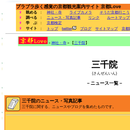
ブラブラ歩く感覚の京都観光案内サイト 京都Love
眺める
：
神社・寺
ライブカメラ
そうだ京都行こう
調べる
：
ニュース・写真記事
リンク
ルートマップ
学 ぶ
：
京都検定
サイト
：
トップ
twitter
ブログ
サイトマップ
京都
＞
神社・寺
＞【
三千院
】
三千院
(さんぜんいん)
－ニュース一覧－
三千院のニュース・写真記事
三千院に関する、ニュースやブログを集めたものです。