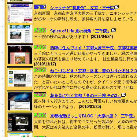
シャクナゲ“初夏色” 左京・三千院
京都新聞 京都市左京区大原の三千院で、ニホンシャク
が杉やコケの新緑に映え、参拝客の目を楽しませている
Spice of Life 京の街角「三千院」
三千院の桜の写真があります！
(2011/04/24)
西陣に住んでます「京都大原三千院 京都紅葉便り
三千院にもちょっと遅い紅葉がやってきました。緑の池泉
の苔庭の紅葉も染まり始めています。 往生極楽院に日が
(2010/11/17)
ねこづらどき「京都・洛北 雪のふりたるは２
この時期の大原は、秋の観光シーズンとは違って訪れる
た、と言いたいところなのですが、タイミング悪く団体
がずれていれば本当に静かな庭が楽しめたのですけどね
花を見に行く京都「冬の三千院 その2」
庭へ降りて行きますと、こんなに可愛らしいお地蔵さん
緑のカーペットのよう。
(2010/01/25)
京都検定ほっこりBLOG「大原の里 ? 三千院」
大原を訪れた日は、街中で４℃だった気温が、大原の里
間、大原は冷え込んだ空気の中、粉雪が舞い、畑には霜