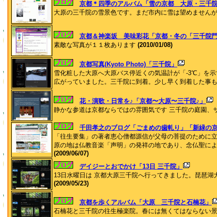
京都＊四季のアルバム「雪の京都 大原・三千
大原の三千院の雪景色です。まだ市内に雪は望めません
京都＆神楽坂 美味彩花「京都・冬の「三千院
素敵な写真が１１枚あります
(2010/01/08)
京都写真(Kyoto Photo)「三千院」
雪化粧した大原へ大原バス停近くの気温計が「-3℃」を
広がっていました。三千院に到着。少し早く到着した事
花・演歌・日常を♪「京都〜大原〜三千院♪」
静かな参道は京都ならではの雰囲気です 三千院の庭園、
千田孝之のブログ「ごまめの歯軋り」「新緑の京都
「往生要集」の著者恵心僧都源信が父母の菩提のために
原の地は仏教音楽「声明」の発祥の地であり、念仏聖に
(2009/06/07)
デイジーとおでかけ「13日 三千院」
13日水曜日は 京都大原三千院へ行ってきました。琵琶湖
(2009/05/23)
京都を歩くアルバム「大原 三千院と石楠花」
石楠花と三千院の往生極楽院。春には無くてはならない