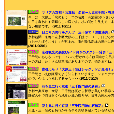
マリアの京都＊写真帖「名庭〜大原三千院・有
今日は、大原三千院のもう一つの名庭 有清園(ゆうせい
に目を奪われる素晴らしい庭です。杉の間から見える 
ない風情です。
(2011/10/11)
日ごろの悪行をざんげ 三千院で「御懺法講」
京都新聞 京都市左京区大原の三千院で３０日、日ごろ
（おせんぼうこう）」が営まれ、雨が降る新緑の境内に
(2011/06/01)
京都観光の裏技!ガイド付きのタクシー貸切「三
三千院のあじさいです。 バスで行かれる方は国道から呂
ーの方は、たくさん駐車場がありますので、悩みますね
古都ふらり「大原三千院はシャクナゲが見頃！
三千院といえば紅葉でよく知られていますが、シャクナゲ
ので、今はもう枯れてるかも････
(2011/05/13)
花を見に行く京都「三千院門跡の新緑」
京都の奥座敷、大原・三千院は桜から新緑が美しい季節
静寂の中で時折吹く心地良い風の囁きが、日常の疲れを
花を見に行く京都「三千院門跡の石楠花」
大原・三千院の石楠花がそろそろ見頃を迎えている頃だ