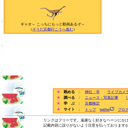
ギャオ～ こっちにもっと動画あるぞ～
（
そうだ京都行こうへ進む
）
眺める
：
神社・寺
ライブカメ
調べる
：
ニュース・写真記事
学 ぶ
：
京都検定
サイト
：
トップ
twitter
ブロ
リンクはフリーです。遠慮なく好きなページにか
記載内容に誤りがないよう注意を払っております