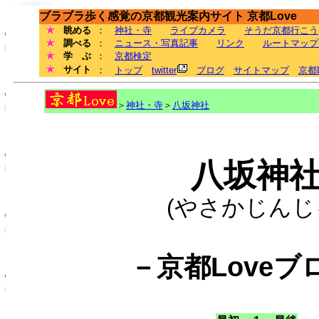
ブラブラ歩く感覚の京都観光案内サイト 京都Love
眺める
：
神社・寺
ライブカメラ
そうだ京都行こう
調べる
：
ニュース・写真記事
リンク
ルートマップ
学 ぶ
：
京都検定
サイト
：
トップ
twitter
ブログ
サイトマップ
京都
＞
神社・寺
＞
八坂神社
八坂神
(やさかじんじ
－京都Loveブ