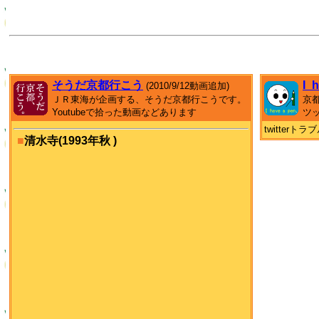
そうだ京都行こう
I_
(2010/9/12動画追加)
ＪＲ東海が企画する、そうだ京都行こうです。
京
Youtubeで拾った動画などあります
ツ
twitter
■
清水寺(1993年秋 )