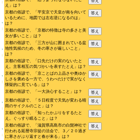
答え
え」は？
京都の俗諺で、「平安京で天皇が南を向いて
答え
いるために、地図では左右逆になるのは」
は？
京都の俗諺で、「京都の特徴は寺の多さと美
答え
女が多いこと」は？
京都の俗諺で、「三方が山に囲まれている盆
答え
地性気候のため、冬の寒さが厳しいこと」
は？
京都の俗諺で、「口先だけの実のないたと
答え
え。主客相互の気づかいを表すたとえ」は？
京都の俗諺で、「京ことばの上品さや奥ゆか
答え
しさを褒める一方で、うわべだけで実がなく
懐疑的に見ている」は？
京都の俗諺で、「一大決心すること」は？
答え
京都の俗諺で、「５日程度で天気が変わる晴
答え
雨のサイクルのこと」は？
京都の俗諺で、「知ったかぶりをするたと
答え
え。ぐっすり眠ること」は？
京都の俗諺で、「滋賀県高島市の白髭神社で
答え
行われる延暦寺宗徒の法会で、３／２０過ぎ
に寒さがぶり返すと春が来る」は？