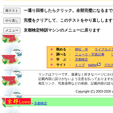
一通り回答したらクリック。全部完璧になるまで
再テスト
完璧をクリアして、このテストをやり直しします
やり直し
京都検定特訓マシンのメニューに戻ります
メニュー
眺める
：
神社・寺
ライブカメ
調べる
：
ニュース・写真記事
学 ぶ
：
京都検定
サイト
：
トップ
twitter
ブロ
リンクはフリーです。遠慮なく好きなページにか
記載内容に誤りがないよう注意を払っております
相互リンク、写真借用などの依頼、記載内容の誤
Copyright (C) 2003-2026 
＞
京都検定