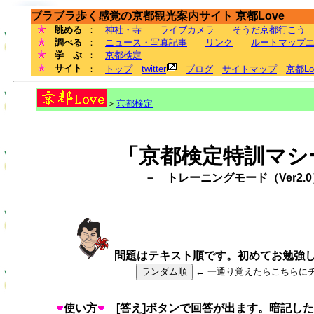
ブラブラ歩く感覚の京都観光案内サイト 京都Love
眺める
：
神社・寺
ライブカメラ
そうだ京都行こう
調べる
：
ニュース・写真記事
リンク
ルートマップ
学 ぶ
：
京都検定
サイト
：
トップ
twitter
ブログ
サイトマップ
京都L
＞
京都検定
「京都検定特訓マシ
－ トレーニングモード（Ver2.
問題はテキスト順です。初めてお勉強
ランダム順
← 一通り覚えたらこちらに
使い方
[答え]ボタンで回答が出ます。暗記した