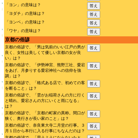
「ヨン」の意味は？
答え
「ヨダチ」の意味は？
答え
「ヨンベ」の意味は？
答え
「ワヤ」の意味は？
答え
京都の俗諺
京都の俗諺で、「男は気前のいい江戸の男が
答え
良く、女性は美しくて優しい京都の女が良
い」は？
京都の俗諺で、「伊勢神宮、熊野三社、愛宕
答え
をあげ、月参りする愛宕神社への信仰を強
調」は？
京都の俗諺で、「格式ある店で、初めての客
答え
を断ること」は？
京都の俗諺で、「雲がお稲荷さんの方に行く
答え
と晴れ、愛宕さんの方にいくと雨になる」
は？
京都の俗諺で、「京都の町家の異称。間口が
答え
狭く、奥行きが長い家のこと」は？
京都の俗諺で、奈良東大寺二月堂の行事。３
答え
月１日から本行に入る行事にちなんだのは？
京都の俗諺で、「思うようにならないたと