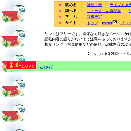
眺める
：
神社・寺
ライブカメ
調べる
：
ニュース・写真記事
学 ぶ
：
京都検定
サイト
：
トップ
twitter
ブロ
リンクはフリーです。遠慮なく好きなページにか
記載内容に誤りがないよう注意を払っております
相互リンク、写真借用などの依頼、記載内容の誤
Copyright (C) 2003-2026 
＞
京都検定