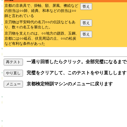
京都の京表具で、掛軸、額、屏風、襖絵など
答え
の担当は○○師、経典、和本などの担当は○○
師と言われている
京刃物は平安時代の名刀○○の伝説などもあ
答え
り、数々の名工を輩出した。
京刃物を支えたのは、○○地方の蹉跌、玉鋼、
答え
京都には○○砥石、伏見周辺の土、○○の松炭
など有利な条件があった
一通り回答したらクリック。全部完璧になるまで
再テスト
完璧をクリアして、このテストをやり直しします
やり直し
京都検定特訓マシンのメニューに戻ります
メニュー