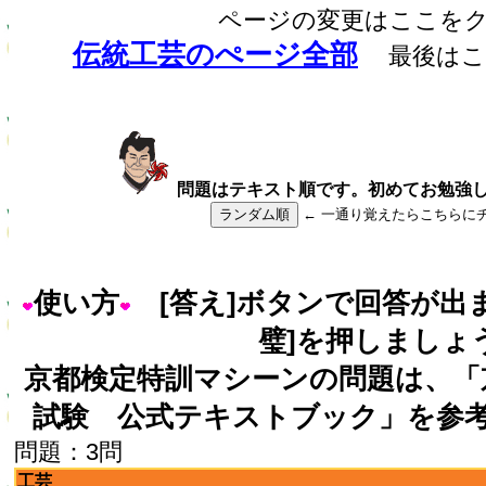
ページの変更はここを
伝統工芸のぺージ全部
最後は
問題はテキスト順です。初めてお勉強
ランダム順
← 一通り覚えたらこちらに
使い方
[答え]ボタンで回答が出
璧]を押しましょ
京都検定特訓マシーンの問題は、「
試験 公式テキストブック」を参
問題：3問
工芸