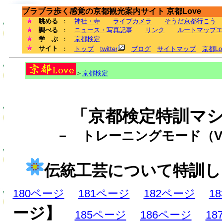
ブラブラ歩く感覚の京都観光案内サイト 京都Love
眺める
：
神社・寺
ライブカメラ
そうだ京都行こう
調べる
：
ニュース・写真記事
リンク
ルートマップ
学 ぶ
：
京都検定
サイト
：
トップ
twitter
ブログ
サイトマップ
京都L
＞
京都検定
「京都検定特訓マ
－ トレーニングモード（Ve
伝統工芸について特訓し
180ページ
181ページ
182ページ
1
ージ】
185ページ
186ページ
1