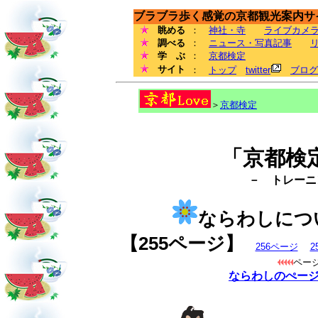
ブラブラ歩く感覚の京都観光案内サイ
眺める
：
神社・寺
ライブカメ
調べる
：
ニュース・写真記事
学 ぶ
：
京都検定
サイト
：
トップ
twitter
ブログ
＞
京都検定
「京都検
－ トレーニン
ならわしにつ
【255ページ】
256ページ
2
ペー
ならわしのぺー