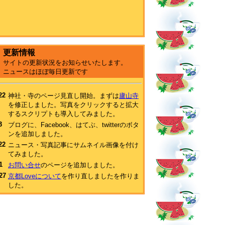
更新情報
サイトの更新状況をお知らせいたします。
ニュースはほぼ毎日更新です
22
神社・寺のページ見直し開始。まずは
廬山寺
を修正しました。写真をクリックすると拡大
するスクリプトも導入してみました。
3
ブログに、Facebook、はてぶ、twitterのボタ
ンを追加しました。
22
ニュース・写真記事にサムネイル画像を付け
てみました。
1
お問い合せ
のページを追加しました。
27
京都Loveについて
を作り直しましたを作りま
した。