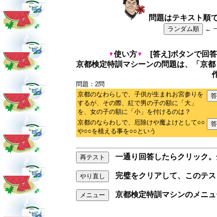
問題はテキスト順
ランダム順
← 
使い方
[答え]ボタンで回答
京都検定特訓マシーンの問題は、「京都
問題：2問
京都のなわらしで、子供が生まれお宮参りを
答
するが、その際、紅で男の子の額に「大」
を、女の子の額に「小」を付けるのは？
京都のならわしで、厄除けや魔よけとして○○
答
や○○を植える事を○○という
一通り回答したらクリック。
再テスト
完璧をクリアして、このテス
やり直し
京都検定特訓マシンのメニュ
メニュー