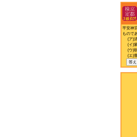
平安神
もので
(ア)
(イ)
(ウ)
(エ)
答え