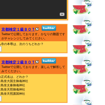
京都検定１級ＢＯＴ
Twitterで公開しております。かなりの難題です
がチャレンジしてみてください。
仏寺の本尊は、次のうちどれか？
京都検定２級ＢＯＴ
Twitterで公開しております。楽しんで解答して
みてください。
の正式名は、どれか？
木島坐大国主御魂神社
木島坐太秦御魂神社
木島坐天照御魂神社
木島坐天照護国神社