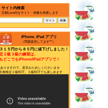
サイト内検索
京都Love内をサイト・画像を検索します
iPhone, iPad アプリ
（問題提供してます^^）
３１５円から８５円に値下げしました！
定２級３級の練習は、
どこでもiPhone/iPadアプリで！
もありますので、是非おためしくださいませ
terの京都検定２級BOT、３級BOTでも楽しめます