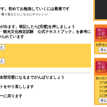
です。初めてお勉強していくには最適です
一通り覚えたらこちらにチャレンジ
が出ます。暗記したら[完璧]を押しましょう
・観光文化検定試験 公式テキストブック」を参考に
作られています
化野念
え
答え
え
全部完璧になるまでがんばりましょう
蚕の社
(ア)
トをやり直しします
(イ)
(ウ)
(エ)
ーに戻ります
答え