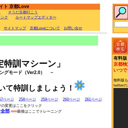
ト 京都Love
ラ
そうだ京都行こう
リンク
ルートマップエディター
サイトマップ
京都Loveについて
お問い合せ
有料版
定特訓マシーン」
京都検
いつでも
グモード（Ver2.0） －
無料版
twit
いて特訓しましょう！
57ページ
258ページ
259ページ
260ページ
261ページ
ジの変更はここをクリック
ジ全部
最後はここでトレーニング