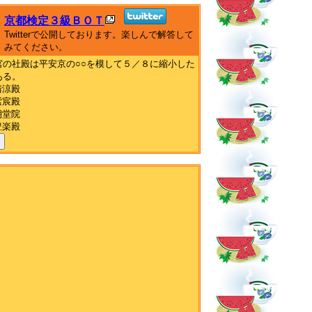
京都検定３級ＢＯＴ
Twitterで公開しております。楽しんで解答して
みてください。
宮の社殿は平安京の○○を模して５／８に縮小した
ある。
清涼殿
紫宸殿
朝堂院
豊楽殿