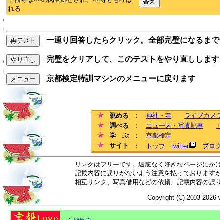
答え
れる
一通り回答したらクリック。全部完璧になるまで
再テスト
完璧をクリアして、このテストをやり直しします
やり直し
京都検定特訓マシンのメニューに戻ります
メニュー
眺める
：
神社・寺
ライブカメ
調べる
：
ニュース・写真記事
学 ぶ
：
京都検定
サイト
：
トップ
twitter
ブロ
リンクはフリーです。遠慮なく好きなページにか
記載内容に誤りがないよう注意を払っております
相互リンク、写真借用などの依頼、記載内容の誤
Copyright (C) 2003-2026 