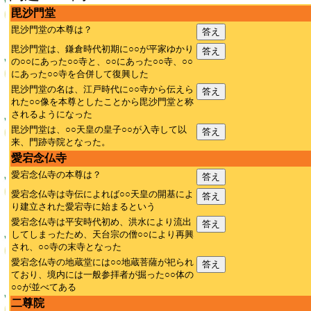
毘沙門堂
毘沙門堂の本尊は？
答え
毘沙門堂は、鎌倉時代初期に○○が平家ゆかり
答え
の○○にあった○○寺と、○○にあった○○寺、○○
にあった○○寺を合併して復興した
毘沙門堂の名は、江戸時代に○○寺から伝えら
答え
れた○○像を本尊としたことから毘沙門堂と称
されるようになった
毘沙門堂は、○○天皇の皇子○○が入寺して以
答え
来、門跡寺院となった。
愛宕念仏寺
愛宕念仏寺の本尊は？
答え
愛宕念仏寺は寺伝によれば○○天皇の開基によ
答え
り建立された愛宕寺に始まるという
愛宕念仏寺は平安時代初め、洪水により流出
答え
してしまったため、天台宗の僧○○により再興
され、○○寺の末寺となった
愛宕念仏寺の地蔵堂には○○地蔵菩薩が祀られ
答え
ており、境内には一般参拝者が掘った○○体の
○○が並べてある
二尊院