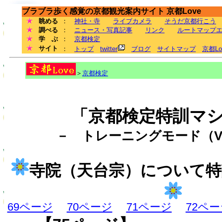
ブラブラ歩く感覚の京都観光案内サイト 京都Love
眺める
：
神社・寺
ライブカメラ
そうだ京都行こう
調べる
：
ニュース・写真記事
リンク
ルートマップ
学 ぶ
：
京都検定
サイト
：
トップ
twitter
ブログ
サイトマップ
京都L
＞
京都検定
「京都検定特訓マ
－ トレーニングモード（Ve
寺院（天台宗）について
69ページ
70ページ
71ページ
72ペ