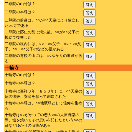
二尊院の山号は？
答え
二尊院の本尊は？
答え
二尊院の前身は、○○が○○天皇により建立し
答え
た○○寺である
二尊院は応仁の乱で焼失後、○○が○○父子の
答え
援助で復興した
二尊院の境内には、○○・○○父子、○○・○○父
答え
子、○○・○○父子のなどの墓がある
二尊院の背後の山には、○○ゆかりの遺跡があ
答え
る
十輪寺
十輪寺の山号は？
答え
十輪寺の本尊は？
答え
十輪寺は嘉祥３年（８５０年）に、○○天皇の
答え
后の懐妊、安産を願って創建された
十輪寺の本尊は、○○地蔵尊として信仰を集め
答え
る
十輪寺は○○がかつての恋人○○の大原野詣の
答え
際、塩を焼いてその思いを託したという○○の
跡などゆかりの旧跡がある
十輪寺は○○の閑居跡とされ、○○寺とも呼ば