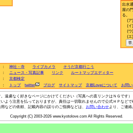
出水
屋の
る。
(ア
(イ
(ウ
(エ
答
：
神社・寺
ライブカメラ
そうだ京都行こう
：
ニュース・写真記事
リンク
ルートマップエディター
：
京都検定
：
トップ
twitter
ブログ
サイトマップ
京都Loveについて
お問い
す。遠慮なく好きなページにかけてください（写真への直リンクはＮＧです）
ないよう注意を払っておりますが、責任は一切取れませんので公式ＨＰなどで
借用などの依頼、記載内容の誤りのご指摘などは、
お問い合わせ
より、ご連絡
Copyright (C) 2003-2026 www.kyotolove.com All Rights Reserved.