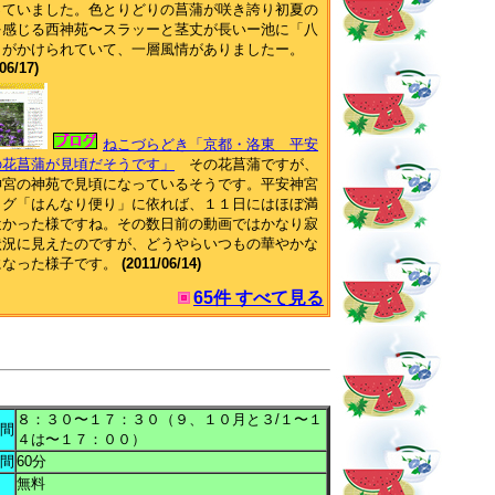
っていました。色とりどりの菖蒲が咲き誇り初夏の
を感じる西神苑〜スラッーと茎丈が長いー池に「八
」がかけられていて、一層風情がありましたー。
06/17)
ねこづらどき「京都・洛東 平安
の花菖蒲が見頃だそうです」
その花菖蒲ですが、
神宮の神苑で見頃になっているそうです。平安神宮
ログ「はんなり便り」に依れば、１１日にはほぼ満
近かった様ですね。その数日前の動画ではかなり寂
状況に見えたのですが、どうやらいつもの華やかな
になった様子です。
(2011/06/14)
65件 すべて見る
８：３０〜１７：３０（９、１０月と３/１〜１
間
４は〜１７：００）
間
60分
無料