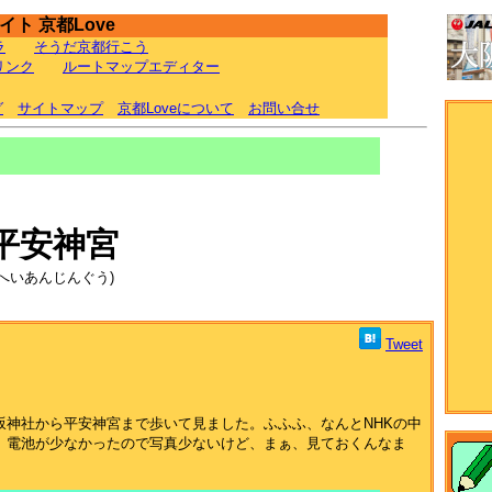
ト 京都Love
ラ
そうだ京都行こう
リンク
ルートマップエディター
グ
サイトマップ
京都Loveについて
お問い合せ
】
平安神宮
(へいあんじんぐう)
Tweet
神社から平安神宮まで歩いて見ました。ふふふ、なんとNHKの中
。電池が少なかったので写真少ないけど、まぁ、見ておくんなま