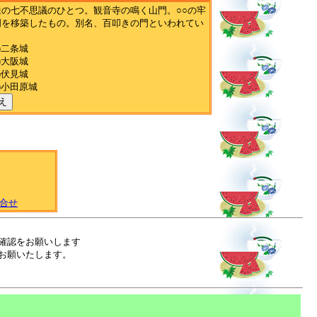
通の七不思議のひとつ。観音寺の鳴く山門。○○の牢
門を移築したもの。別名、百叩きの門といわれてい
)二条城
)大阪城
)伏見城
)小田原城
え
合せ
確認をお願いします
お願いたします。