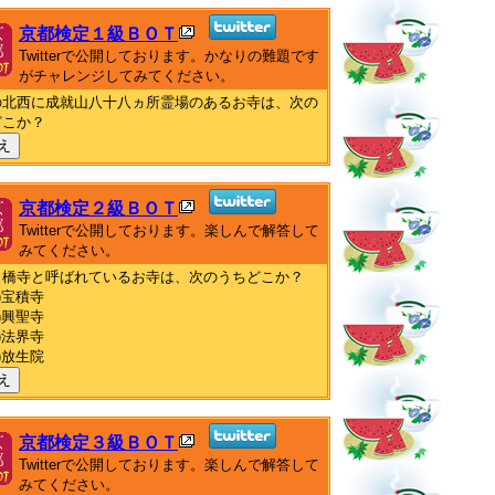
京都検定１級ＢＯＴ
Twitterで公開しております。かなりの難題です
がチャレンジしてみてください。
の北西に成就山八十八ヵ所霊場のあるお寺は、次の
どこか？
え
京都検定２級ＢＯＴ
Twitterで公開しております。楽しんで解答して
みてください。
、橋寺と呼ばれているお寺は、次のうちどこか？
)宝積寺
)興聖寺
)法界寺
)放生院
え
京都検定３級ＢＯＴ
Twitterで公開しております。楽しんで解答して
みてください。