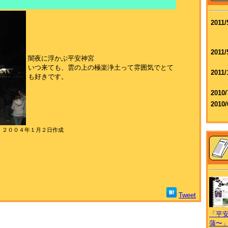
2011/
2011/
闇夜に浮かぶ平安神宮
いつ来ても、雲の上の極楽浄土って雰囲気でとて
2011/
も好きです。
2010/
2010/
 ２００４年１月２日作成
Tweet
「平
蒲〜