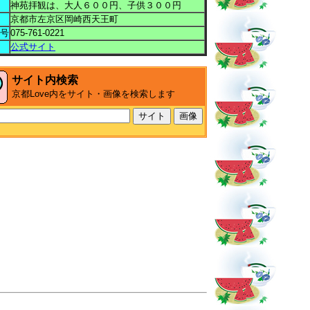
神苑拝観は、大人６００円、子供３００円
京都市左京区岡崎西天王町
号
075-761-0221
公式サイト
サイト内検索
京都Love内をサイト・画像を検索します