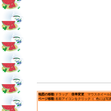
地図の移動
ドラッグ
倍率変更
マウスホイール
ページ移動
名前アイコンをクリック（
■
色には写