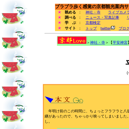
ブラブラ歩く感覚の京都観光案内サイ
眺める
：
神社・寺
ライブカメ
調べる
：
ニュース・写真記事
学 ぶ
：
京都検定
サイト
：
トップ
twitter
ブロ
＞
神社・寺
＞【
平安神宮
年明け前のこの時間に、ちょっとフラフラと八坂
継があったので、ちゃっかり映ってしまいました
し。