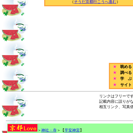
（
そうだ京都行こうへ進む
）
眺める
調べる
学 ぶ
サイト
リンクはフリーで
記載内容に誤りが
相互リンク、写真
＞
神社・寺
＞【
平安神宮
】