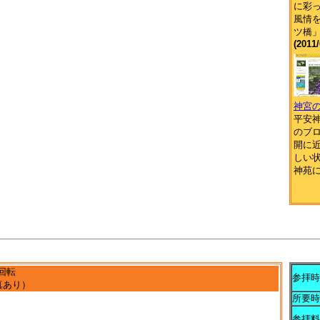
に彩
風情
ツ橋
(2011/
神宮
平安
のブ
開に
しい
神苑
回転
参拝時
真あり）
所要時
参拝料