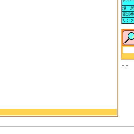
場 所
電話番
リンク
ここ