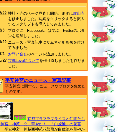
5/22
神社・寺のページ見直し開始。まずは
廬山寺
を修正しました。写真をクリックすると拡大
するスクリプトも導入してみました。
5/3
ブログに、Facebook、はてぶ、twitterのボタ
ンを追加しました。
1/22
ニュース・写真記事にサムネイル画像を付け
てみました。
7/1
お問い合せ
のページを追加しました。
6/27
京都Loveについて
を作り直しましたを作りま
した。
平安神宮のニュース・写真記事
平安神宮に関する、ニュースやブログを集めた
ものです。
京都ブラブラブライスと仲間たち
安神宮 神苑 ☆ 華やか！ 「白虎池」の花菖
」
平安神宮 神苑西神苑花菖蒲が白虎池を華やか