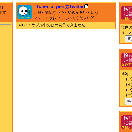
I_have_a_penのTwitter
加)
です。
京都と関係ないつぶやきが多いという
ツッコミはおいておいてください^^;
twitterトラブル中のため表示できません
境内
うち
答
通称
(ア
(イ
(ウ
(エ
答