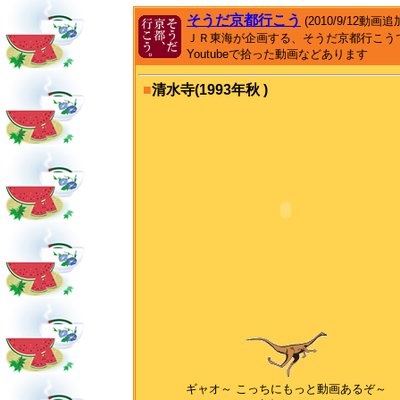
そうだ京都行こう
(2010/9/12動画追
ＪＲ東海が企画する、そうだ京都行こう
Youtubeで拾った動画などあります
■
清水寺(1993年秋 )
ギャオ～ こっちにもっと動画あるぞ～