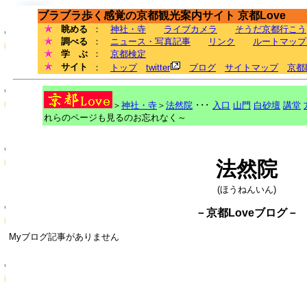
ブラブラ歩く感覚の京都観光案内サイト 京都Love
眺める
：
神社・寺
ライブカメラ
そうだ京都行こう
調べる
：
ニュース・写真記事
リンク
ルートマップ
学 ぶ
：
京都検定
サイト
：
トップ
twitter
ブログ
サイトマップ
京都
＞
神社・寺
＞
法然院
･･･
入口
山門
白砂壇
講堂
れらのページも見るのお忘れなく～
法然院
(ほうねんいん)
－京都Loveブログ－
Myブログ記事がありません