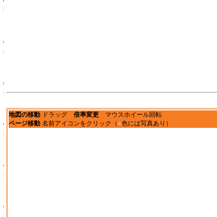
地図の移動
ドラッグ
倍率変更
マウスホイール回転
ページ移動
名前アイコンをクリック（
■
色には写真あり）