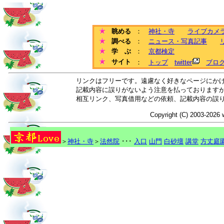
眺める
：
神社・寺
ライブカメ
調べる
：
ニュース・写真記事
学 ぶ
：
京都検定
サイト
：
トップ
twitter
ブロ
リンクはフリーです。遠慮なく好きなページにか
記載内容に誤りがないよう注意を払っております
相互リンク、写真借用などの依頼、記載内容の誤
Copyright (C) 2003-2026 
＞
神社・寺
＞
法然院
･･･
入口
山門
白砂壇
講堂
方丈庭