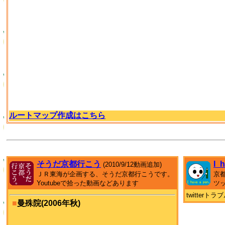
ルートマップ作成はこちら
そうだ京都行こう
I_
(2010/9/12動画追加)
ＪＲ東海が企画する、そうだ京都行こうです。
京
Youtubeで拾った動画などあります
ツ
twitter
■
曼殊院(2006年秋)