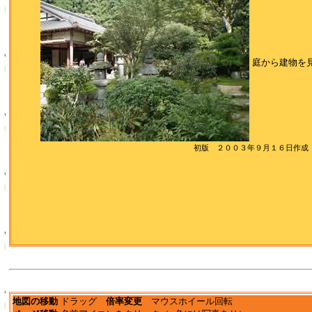
庭から建物を
初版 ２００３年９月１６日作成
地図の移動
ドラッグ
倍率変更
マウスホイール回転