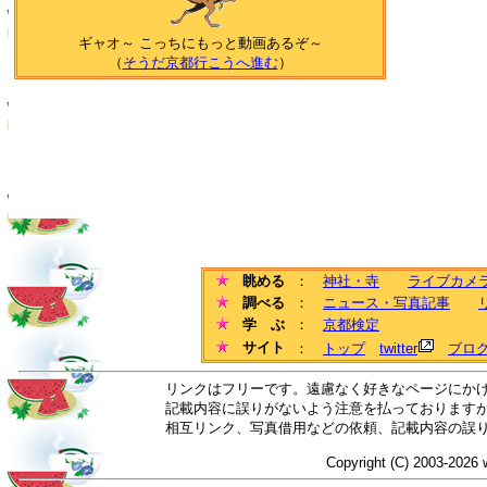
ギャオ～ こっちにもっと動画あるぞ～
（
そうだ京都行こうへ進む
）
眺める
：
神社・寺
ライブカメ
調べる
：
ニュース・写真記事
学 ぶ
：
京都検定
サイト
：
トップ
twitter
ブロ
リンクはフリーです。遠慮なく好きなページにか
記載内容に誤りがないよう注意を払っております
相互リンク、写真借用などの依頼、記載内容の誤
Copyright (C) 2003-2026 