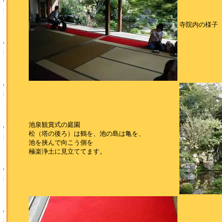
寺院内の様子
池泉観賞式の庭園
松（塔の後ろ）は鶴を、池の島は亀を、
池を挟んで向こう側を
極楽浄土に見立ててます。