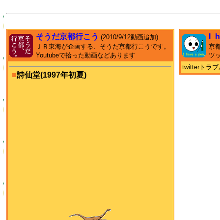
そうだ京都行こう
I_
(2010/9/12動画追加)
ＪＲ東海が企画する、そうだ京都行こうです。
京
Youtubeで拾った動画などあります
ツ
twitter
■
詩仙堂(1997年初夏)