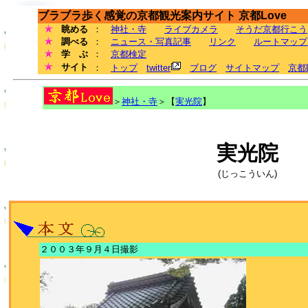
ブラブラ歩く感覚の京都観光案内サイト 京都Love
眺める
：
神社・寺
ライブカメラ
そうだ京都行こう
調べる
：
ニュース・写真記事
リンク
ルートマップ
学 ぶ
：
京都検定
サイト
：
トップ
twitter
ブログ
サイトマップ
京都
＞
神社・寺
＞【
実光院
】
実光院
(じっこういん)
２００３年９月４日撮影