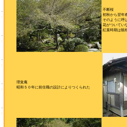
不断桜
初秋から翌年
そのように呼
花がついてい
紅葉時期は観
理覚庵
昭和５０年に前住職の設計によりつくられた