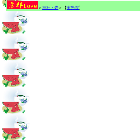
＞
神社・寺
＞【
実光院
】