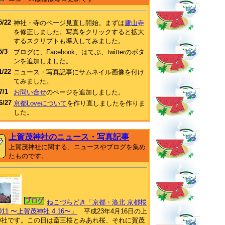
5/22
神社・寺のページ見直し開始。まずは
廬山寺
を修正しました。写真をクリックすると拡大
するスクリプトも導入してみました。
5/3
ブログに、Facebook、はてぶ、twitterのボタ
ンを追加しました。
1/22
ニュース・写真記事にサムネイル画像を付け
てみました。
7/1
お問い合せ
のページを追加しました。
6/27
京都Loveについて
を作り直しましたを作りま
した。
上賀茂神社のニュース・写真記事
上賀茂神社に関する、ニュースやブログを集め
たものです。
ねこづらどき「京都・洛北 京都桜
011 〜上賀茂神社 4.16〜」
平成23年4月16日の上
神社です。この日は斎王桜とみあれ桜、それに賀茂