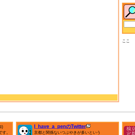
ここ
I_have_a_penのTwitter
加)
です。
京都と関係ないつぶやきが多いという