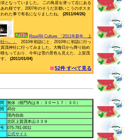
見頃となっていました。 二の鳥居を潜って左にある
あれ桜です。2007年のそうだ京都いこうのポスタ
使われた事で有名になりましたね。
(2011/04/26)
RouxRil Culture 「2011年新年、上
神社へ。」
2010年初詣にと、2010年に初詣に行っ
上賀茂神社に行ってみました。大晦日から降り始め
が積もっており、今年は雪の景色も見えた、上賀茂
です。
(2011/01/04)
52件 すべて見る
間
無休（桜門内は８：３０〜１７：３０）
間
45分
境内自由
北区上賀茂本山３３９
号
075-781-0011
公式サイト