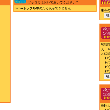
ツッコミはおいておいてください^^;
twitterトラブル中のため表示できません
東寺
答
智積
え、
とに
(ア
(イ
(ウ
(エ
答
長岡
(ア