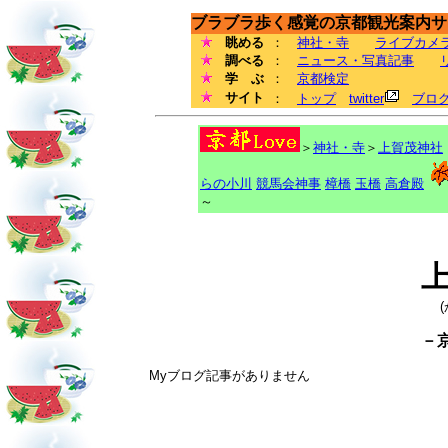
ブラブラ歩く感覚の京都観光案内サイ
眺める
：
神社・寺
ライブカメ
調べる
：
ニュース・写真記事
学 ぶ
：
京都検定
サイト
：
トップ
twitter
ブロ
＞
神社・寺
＞
上賀茂神社
らの小川
競馬会神事
樟橋
玉橋
高倉殿
～
－
Myブログ記事がありません