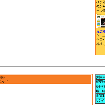
桜が
のがみ
ーに
賀茂
た、
た雪
神社
参拝時
回転
真あり）
所要時
参拝料
場 所
電話番
リンク