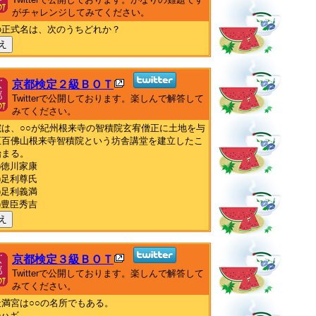
がチャレンジしてみてください。
の正式名は、次のうちどれか？
え
京都検定２級ＢＯＴ
Twitterで公開しております。楽しんで解答して
みてください。
院は、○○が紀州根来寺の智積院玄宥僧正に土地を与
五百佛山根来寺智積院という坊舎講堂を建立したこ
始まる。
)徳川家康
)足利尊氏
)足利義満
)豊臣秀吉
え
京都検定３級ＢＯＴ
Twitterで公開しております。楽しんで解答して
みてください。
天満宮は○○の名所でもある。
)ハギ