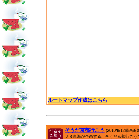
ルートマップ作成はこちら
そうだ京都行こう
(2010/9/12動画追
ＪＲ東海が企画する、そうだ京都行こう