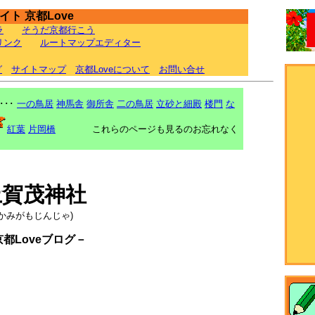
ト 京都Love
ラ
そうだ京都行こう
リンク
ルートマップエディター
グ
サイトマップ
京都Loveについて
お問い合せ
･･･
一の鳥居
神馬舎
御所舎
二の鳥居
立砂と細殿
楼門
な
紅葉
片岡橋
これらのページも見るのお忘れなく
上賀茂神社
(かみがもじんじゃ)
京都Loveブログ－