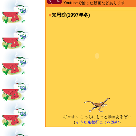
Youtubeで拾った動画などあります
■
知恩院(1997年冬)
ギャオ～ こっちにもっと動画あるぞ～
（
そうだ京都行こうへ進む
）