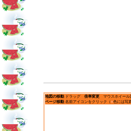
地図の移動
ドラッグ
倍率変更
マウスホイール
ページ移動
名前アイコンをクリック（
■
色には写