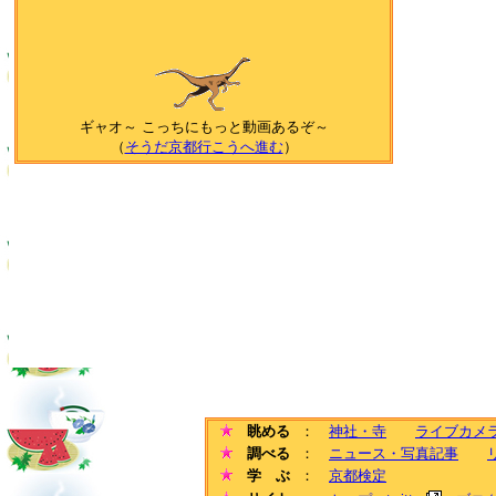
ギャオ～ こっちにもっと動画あるぞ～
（
そうだ京都行こうへ進む
）
眺める
：
神社・寺
ライブカメ
調べる
：
ニュース・写真記事
学 ぶ
：
京都検定