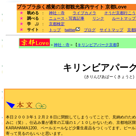
ブラブラ歩く感覚の京都観光案内サイト 京都Love
眺める
：
神社・寺
ライブカメラ
そうだ京都行こう
調べる
：
ニュース・写真記事
リンク
ルートマップ
学 ぶ
：
京都検定
サイト
：
トップ
twitter
ブログ
サイトマップ
京都
＞
神社・寺
＞【
キリンビアパーク京都
】
キリンビアパー
(きりんびあぱーくきょうと)
本日２００３年１２月２８日に閉館してしまうってことで、見納めのため
みに（笑）。仕込み量が通常の工場の１／１０しかないため、京都地区限
KARAHAMA1200、ペールエールなど少量生産品をつくってます。ビ
寄って見るのもいいと思います。