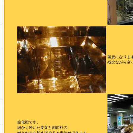
製麦になりま
残念ながら空
糖化槽です。
細かく砕いた麦芽と副原料の
米とかゆを加え温めると麦汁ができます