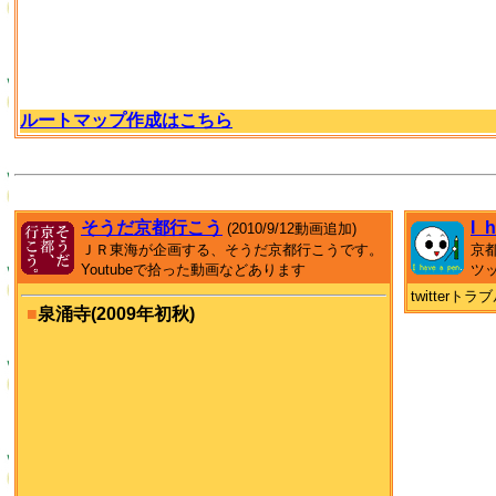
ルートマップ作成はこちら
そうだ京都行こう
I_
(2010/9/12動画追加)
ＪＲ東海が企画する、そうだ京都行こうです。
京
Youtubeで拾った動画などあります
ツ
twitter
■
泉涌寺(2009年初秋)