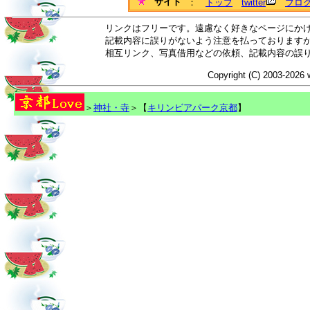
サイト
：
トップ
twitter
ブロ
リンクはフリーです。遠慮なく好きなページにか
記載内容に誤りがないよう注意を払っております
相互リンク、写真借用などの依頼、記載内容の誤
Copyright (C) 2003-2026 
＞
神社・寺
＞【
キリンビアパーク京都
】