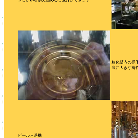
糖化槽内の様
底に大きな攪
ビールろ過機