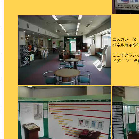
エスカレーター
パネル展示や
ここでクラシ
ヾ(＠⌒▽⌒＠