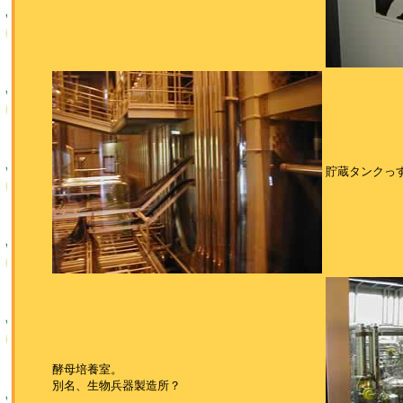
貯蔵タンクっ
酵母培養室。
別名、生物兵器製造所？