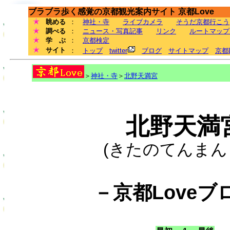
ブラブラ歩く感覚の京都観光案内サイト 京都Love
眺める
：
神社・寺
ライブカメラ
そうだ京都行こう
調べる
：
ニュース・写真記事
リンク
ルートマップ
学 ぶ
：
京都検定
サイト
：
トップ
twitter
ブログ
サイトマップ
京都
＞
神社・寺
＞
北野天満宮
北野天満
(きたのてんまん
－京都Loveブ