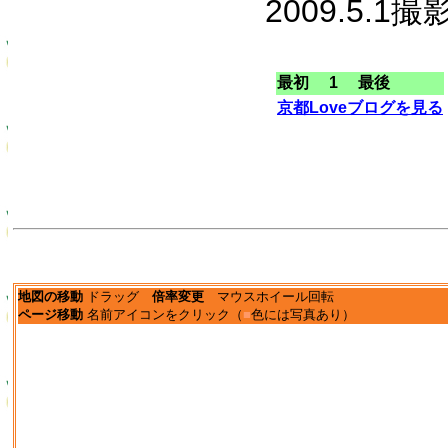
2009.5.1撮
最初 1 最後
京都Loveブログを見る
地図の移動
ドラッグ
倍率変更
マウスホイール回転
ページ移動
名前アイコンをクリック（
■
色には写真あり）