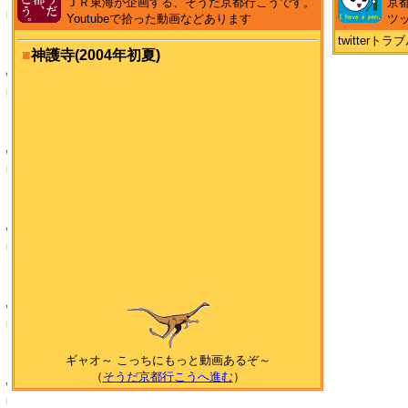
ＪＲ東海が企画する、そうだ京都行こうです。
京
Youtubeで拾った動画などあります
ツ
twitter
■
神護寺(2004年初夏)
ギャオ～ こっちにもっと動画あるぞ～
（
そうだ京都行こうへ進む
）