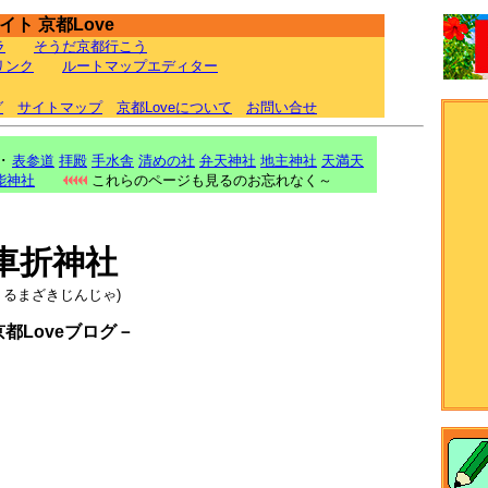
ト 京都Love
ラ
そうだ京都行こう
リンク
ルートマップエディター
グ
サイトマップ
京都Loveについて
お問い合せ
･･
表参道
拝殿
手水舎
清めの社
弁天神社
地主神社
天満天
能神社
これらのページも見るのお忘れなく～
車折神社
くるまざきじんじゃ)
京都Loveブログ－