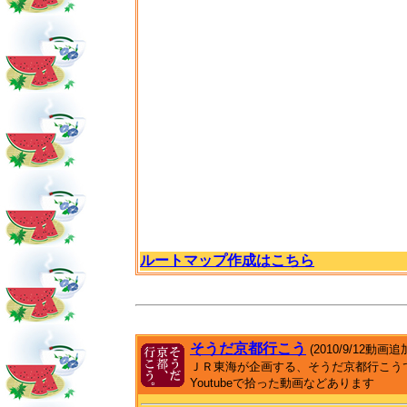
ルートマップ作成はこちら
そうだ京都行こう
(2010/9/12動画追
ＪＲ東海が企画する、そうだ京都行こう
Youtubeで拾った動画などあります