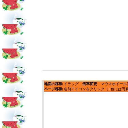
地図の移動
ドラッグ
倍率変更
マウスホイール
ページ移動
名前アイコンをクリック（
■
色には写