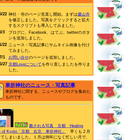
5/22
神社・寺のページ見直し開始。まずは
廬山寺
を修正しました。写真をクリックすると拡大
するスクリプトも導入してみました。
5/3
ブログに、Facebook、はてぶ、twitterのボタ
ンを追加しました。
1/22
ニュース・写真記事にサムネイル画像を付け
てみました。
7/1
お問い合せ
のページを追加しました。
6/27
京都Loveについて
を作り直しましたを作りま
した。
車折神社のニュース・写真記事
車折神社に関する、ニュースやブログを集めた
ものです。
癒される写真 京都 Healing
os of Kyoto「京都 右京 車折神社」
早くも２月
ってしまいました。１月は例年になく忙しい月で、