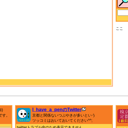
ここ
I_have_a_penのTwitter
加)
です。
京都と関係ないつぶやきが多いという
ツッコミはおいておいてください^^;
twitterトラブル中のため表示できません