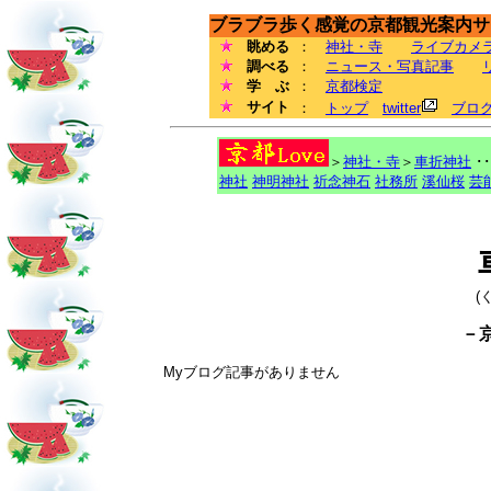
ブラブラ歩く感覚の京都観光案内サイ
眺める
：
神社・寺
ライブカメ
調べる
：
ニュース・写真記事
学 ぶ
：
京都検定
サイト
：
トップ
twitter
ブロ
＞
神社・寺
＞
車折神社
･
神社
神明神社
祈念神石
社務所
溪仙桜
芸
(
－
Myブログ記事がありません