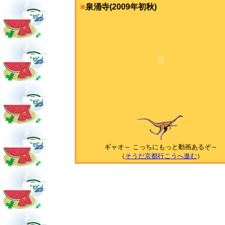
■
泉涌寺(2009年初秋)
ギャオ～ こっちにもっと動画あるぞ～
（
そうだ京都行こうへ進む
）