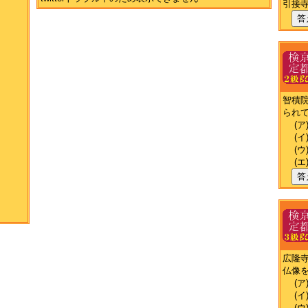
引接
答
智積
られ
(ア
(イ
(ウ
(エ
答
広隆
仏像
(ア
(イ
(ウ