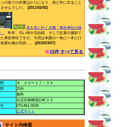
コンの前での作業ばかりになり、殆ど外に出ること
りませんでした。
(2011/02/02)
花を見に行く京都「車折神社の枝
梅」
昨年、匂い桜や渓仙桜、そして紅葉の撮影で
れた車折神社ですが、今回は本殿の一角に一本だけ
る枝垂れ梅が目的…。
(2010/03/07)
15件 すべて見る
間
８：００〜１７：３０
間
20分
無料
右京区嵯峨朝日町２３
号
075-861-0039
公式サイト
サイト内検索