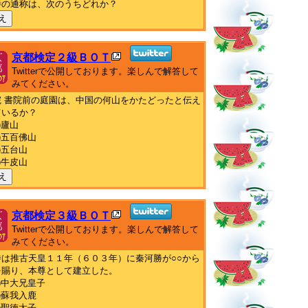
寺の通称は、次のうちどれか？
え
京都検定２級ＢＯＴ
Twitterで公開しております。楽しんで解答して
みてください。
院 書院前の庭園は、中国の何山をかたどったと伝え
ているか？
)廬山
)五百佛山
)五台山
)牛皮山
え
京都検定３級ＢＯＴ
Twitterで公開しております。楽しんで解答して
みてください。
寺は推古天皇１１年（６０３年）に秦河勝が○○から
を賜り、本尊として建立した。
)中大兄皇子
)蘇我入鹿
)聖徳太子