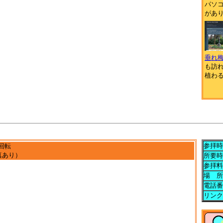
パソ
があ
垂れ
も訪
植わ
参拝時
回転
真あり）
所要時
参拝料
場 所
電話番
リンク