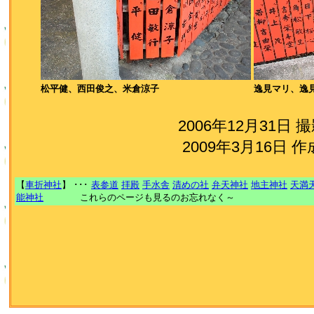
松平健、西田俊之、米倉涼子
逸見マリ、逸
2006年12月31日 
2009年3月16日 作
【
車折神社
】 ･･･
表参道
拝殿
手水舎
清めの社
弁天神社
地主神社
天満
能神社
これらのページも見るのお忘れなく～