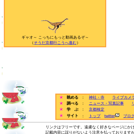
ギャオ～ こっちにもっと動画あるぞ～
（
そうだ京都行こうへ進む
）
眺める
：
神社・寺
ライブカメ
調べる
：
ニュース・写真記事
学 ぶ
：
京都検定
サイト
：
トップ
twitter
ブロ
リンクはフリーです。遠慮なく好きなページにか
記載内容に誤りがないよう注意を払っております