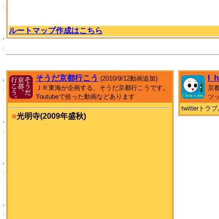
ルートマップ作成はこちら
そうだ京都行こう
I_
(2010/9/12動画追加)
ＪＲ東海が企画する、そうだ京都行こうです。
京
Youtubeで拾った動画などあります
ツ
twitter
■
光明寺(2009年盛秋)