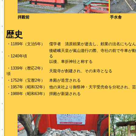
拝殿前
手水舎
歴史
・1189年（文治5年）
儒学者 清原頼業が逝去し、頼業の法名にちなん
後嵯峨天皇が嵐山遊行の際、寺社の前で牛車が動
・1240年頃
る
以後、車折神社と称する
・1339年（暦応2年）
天龍寺が創建され、その末寺となる
頃
・1752年（宝暦2年）
本殿が造営される
・1957年（昭和32年）
他の末社より御祭神・天宇受売命を分祀され、芸
・1988年（昭和63年）
拝殿が新築される