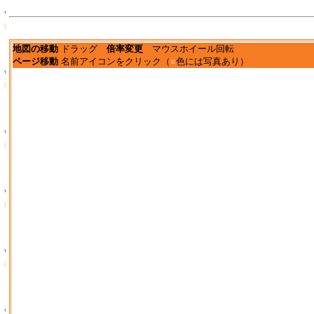
地図の移動
ドラッグ
倍率変更
マウスホイール回転
ページ移動
名前アイコンをクリック（
■
色には写真あり）