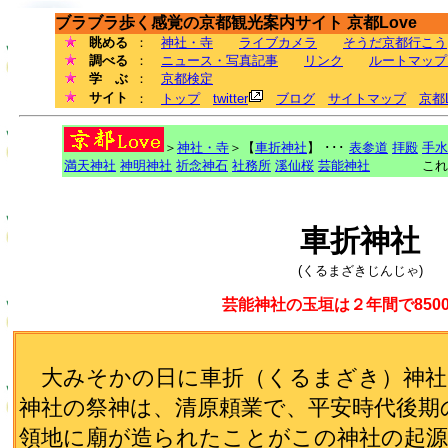
ブラブラ歩く感覚の京都観光案内サイト 京都Love
眺める
：
神社・寺
ライブカメラ
そうだ京都行こう
調べる
：
ニュース・写真記事
リンク
ルートマップ
学 ぶ
：
京都検定
サイト
：
トップ
twitter
ブログ
サイトマップ
京都
＞
神社・寺
＞【
車折神社
】 ･･･
表参道
拝殿
手水
満天神社
神明神社
祈念神石
社務所
溪仙桜
芸能神社
これ
車折神社
(くるまざきじんじゃ)
芸能神社の玉垣は２年間で850
大みそかの日に車折（くるまざき）神社
神社の祭神は、清原頼業で、平安時代後期
領地に廟が造られたことがこの神社の起源