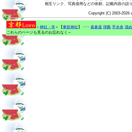
相互リンク、写真借用などの依頼、記載内容の誤
Copyright (C) 2003-2026 
＞
神社・寺
＞【
車折神社
】 ･･･
表参道
拝殿
手水舎
清
これらのページも見るのお忘れなく～