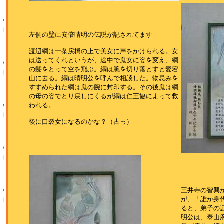
左側の壁に安倍晴明の伝説が記されてます
渡辺綱は一条戻橋の上で美女に声をかけられる。女
は送ってくれというが、途中で鬼女に姿を変え、綱
の髪をとって空を飛ぶ。綱は腕を切り落とすと愛宕
山に去る。綱は晴明公を呼んで相談した。物忌みを
すすめられた綱は鬼の腕に封印する。その後鬼は綱
の母の姿でとり戻しにくるが綱は仁王協によって救
われる。
後に口裂女になるのかな？（古っ）
三井寺の智興
が、「誰か身
ると、弟子の
明公は、泰山