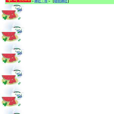
＞
神社・寺
＞【
晴明神社
】