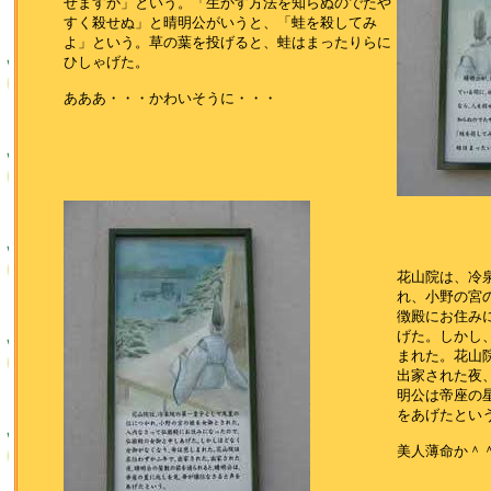
せますか」という。「生かす方法を知らぬのでたや
すく殺せぬ」と晴明公がいうと、「蛙を殺してみ
よ」という。草の葉を投げると、蛙はまったりらに
ひしゃげた。
あああ・・・かわいそうに・・・
花山院は、冷
れ、小野の宮
徴殿にお住み
げた。しかし
まれた。花山
出家された夜
明公は帝座の
をあげたとい
美人薄命か＾