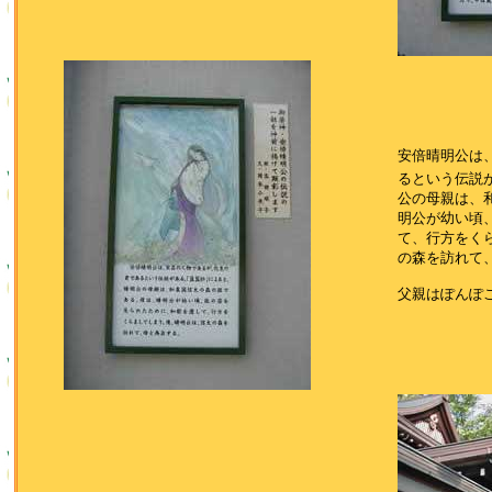
安倍晴明公は
るという伝説
公の母親は、
明公が幼い頃
て、行方をく
の森を訪れて
父親はぽんぽ