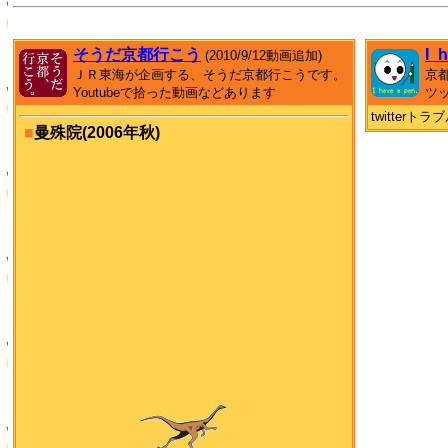
そうだ京都行こう
I_
(2010/9/12動画追加)
ＪＲ東海が企画する、そうだ京都行こうです。
京
Youtubeで拾った動画などあります
ツ
twitter
■
曼殊院(2006年秋)