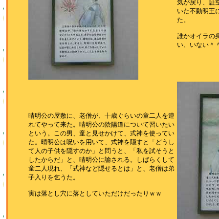
気が戻り、証
いた不動明王
た。
誰かオイラの
い、いない＾
晴明公の屋敷に、老僧が、十歳ぐらいの童二人を連
れてやって来た。晴明公の陰陽道について習いたい
という。この男、童と見せかけて、式神を使ってい
た。晴明公は呪いを用いて、式神を隠すと「どうし
て人の子供を隠すのか」と問うと、「私を試そうと
したからだ」と、晴明公に諭される。しばらくして
童二人現れ、「式神など隠せるとは」と、老僧は弟
子入りを乞うた。
実は落とし穴に落としていただけだったりｗｗ