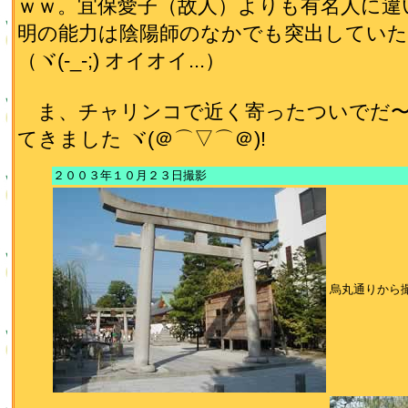
ｗｗ。宜保愛子（故人）よりも有名人に違
明の能力は陰陽師のなかでも突出してい
（ヾ(-_-;) オイオイ...）
ま、チャリンコで近く寄ったついでだ〜
てきました ヾ(＠⌒▽⌒＠)!
２００３年１０月２３日撮影
烏丸通りから