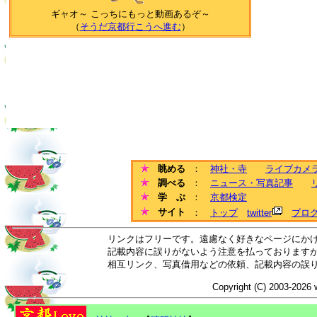
ギャオ～ こっちにもっと動画あるぞ～
（
そうだ京都行こうへ進む
）
眺める
：
神社・寺
ライブカメ
調べる
：
ニュース・写真記事
学 ぶ
：
京都検定
サイト
：
トップ
twitter
ブロ
リンクはフリーです。遠慮なく好きなページにか
記載内容に誤りがないよう注意を払っております
相互リンク、写真借用などの依頼、記載内容の誤
Copyright (C) 2003-2026 