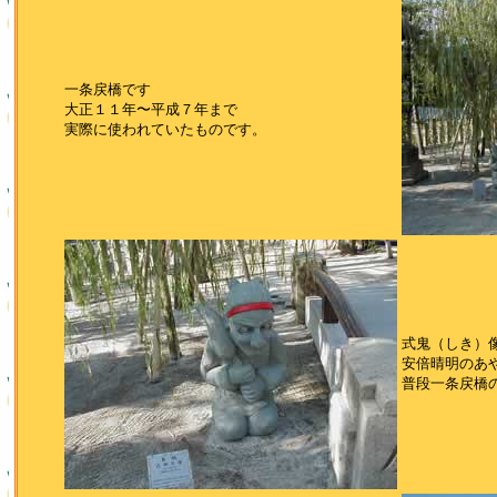
一条戻橋です
大正１１年〜平成７年まで
実際に使われていたものです。
式鬼（しき）
安倍晴明のあ
普段一条戻橋