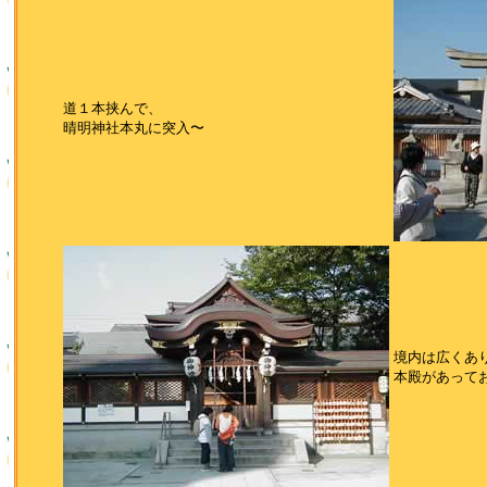
道１本挟んで、
晴明神社本丸に突入〜
境内は広くあ
本殿があって