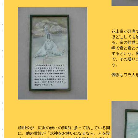
花山帝が頭痛
ほどこしても
る。帝の前世
峰で岩と岩と
するという。
で、その通り
う。
髑髏もワラ人
晴明公が、広沢の僧正の御坊に参って話している間
に、他の貴族が「式神をお使いになるなら、人を殺