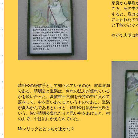
奈良から早瓜
ころ、その中
すると、瓜は
にいわれたの
と子蛇がどぐ
やがて忠明は
晴明公の好敵手として知られているのが、盧屋道満
である。晴明公と道満は、何れの法力が優れている
かを競い合った。夏蜜柑十六個を長持の中に入れて
蓋をして、中を言いあてるというものである。道満
が夏みかんであるというと、晴明公は鼠が十六匹と
いう。皆が晴明公負れたりと思い中をあけると、術
の力で、中は鼠にかえられていた。
Mrマリックとどっちが上かな？