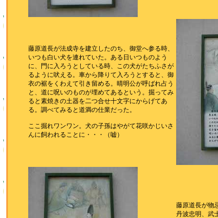
藤原道長が法成寺を建立したのち、御堂へ参る時、
いつも白い犬を連れていた。ある日いつものよう
に、門に入ろうとしている時、この犬がたちふさが
るように吠える。車から降りて入ろうとすると、御
衣の裾をくわえて引き留める。晴明公が呼ばれ占う
と、道に呪いのものが埋めてあるという。掘ってみ
ると素焼きの土器を二つ合せ十文字にからげてあ
る。調べてみると道満の仕業だった。
ここ掘れワンワン。犬の子孫はやがて花咲かじいさ
んに飼われることに・・・（嘘）
藤原道長が物
丹波忠明、武