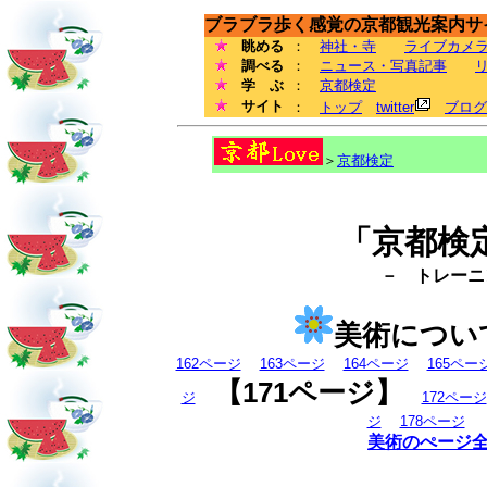
ブラブラ歩く感覚の京都観光案内サイ
眺める
：
神社・寺
ライブカメ
調べる
：
ニュース・写真記事
学 ぶ
：
京都検定
サイト
：
トップ
twitter
ブログ
＞
京都検定
「京都検
－ トレーニン
美術につい
162ページ
163ページ
164ページ
165ペー
【171ページ】
ジ
172ページ
ジ
178ページ
美術のぺージ