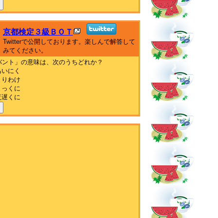
京都検定３級ＢＯＴ
Twitterで公開しております。楽しんで解答して
みてください。
バント」の意味は、次のうちどれか？
あいにく
とりわけ
とっくに
夜遅くに