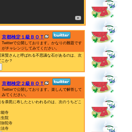
京都検定１級ＢＯＴ
Twitterで公開しております。かなりの難題です
がチャレンジしてみてください。
阿呆賢さんと呼ばれる不思議な石があるのは、次
どこか？
京都検定２級ＢＯＴ
Twitterで公開しております。楽しんで解答して
みてください。
長を荼毘に布したといわれるのは、次のうちどこ
本能寺
往生院
阿弥陀寺
本法寺