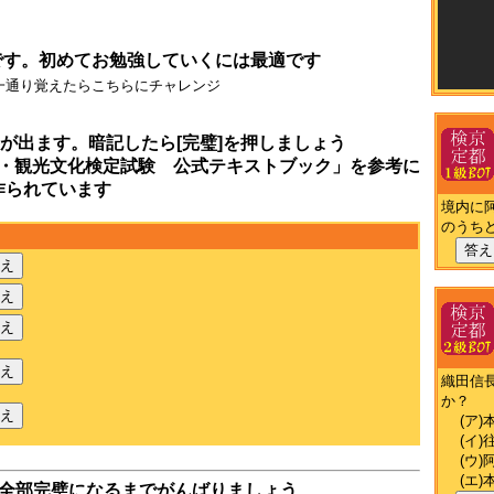
です。初めてお勉強していくには最適です
一通り覚えたらこちらにチャレンジ
が出ます。暗記したら[完璧]を押しましょう
・観光文化検定試験 公式テキストブック」を参考に
作られています
境内に
のうち
答え
え
え
え
え
織田信
か？
え
(ア)
(イ)
(ウ)
(エ)
全部完璧になるまでがんばりましょう