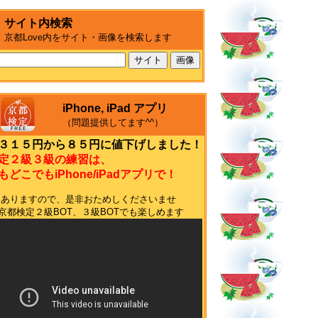
サイト内検索
京都Love内をサイト・画像を検索します
iPhone, iPad アプリ
（問題提供してます^^）
３１５円から８５円に値下げしました！
定２級３級の練習は、
どこでもiPhone/iPadアプリで！
もありますので、是非おためしくださいませ
terの京都検定２級BOT、３級BOTでも楽しめます