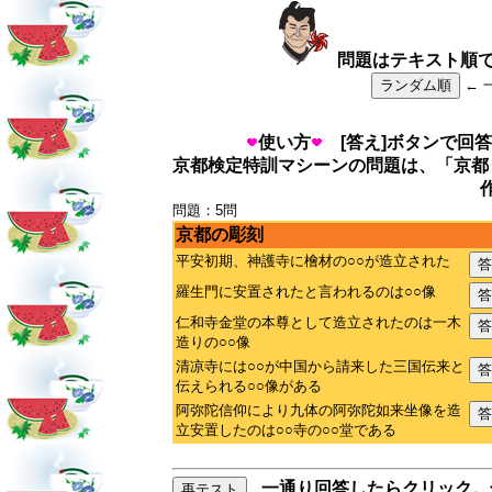
問題はテキスト順
ランダム順
← 
使い方
[答え]ボタンで回答
京都検定特訓マシーンの問題は、「京都
問題：5問
京都の彫刻
平安初期、神護寺に檜材の○○が造立された
答
羅生門に安置されたと言われるのは○○像
答
仁和寺金堂の本尊として造立されたのは一木
答
造りの○○像
清凉寺には○○が中国から請来した三国伝来と
答
伝えられる○○像がある
阿弥陀信仰により九体の阿弥陀如来坐像を造
答
立安置したのは○○寺の○○堂である
一通り回答したらクリック。
再テスト