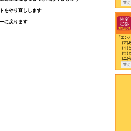
答え
トをやり直しします
ーに戻ります
「エン
(ア)
(イ)
(ウ)
(エ)
答え