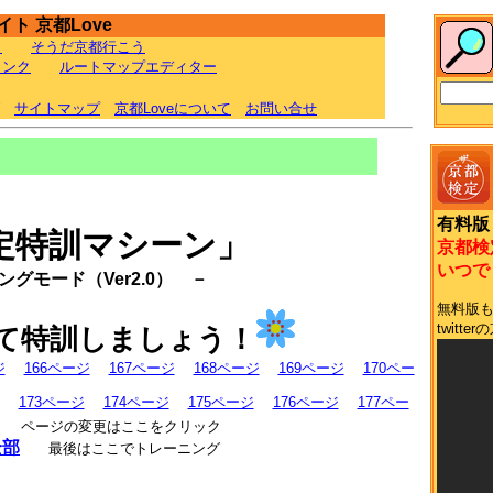
ト 京都Love
ラ
そうだ京都行こう
リンク
ルートマップエディター
サイトマップ
京都Loveについて
お問い合せ
有料版
定特訓マシーン」
京都検
いつでも
グモード（Ver2.0） －
無料版
twit
て特訓しましょう！
ジ
166ページ
167ページ
168ページ
169ページ
170ペー
173ページ
174ページ
175ページ
176ページ
177ペー
ページの変更はここをクリック
全部
最後はここでトレーニング