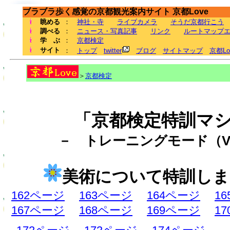
ブラブラ歩く感覚の京都観光案内サイト 京都Love
眺める
：
神社・寺
ライブカメラ
そうだ京都行こう
調べる
：
ニュース・写真記事
リンク
ルートマップ
学 ぶ
：
京都検定
サイト
：
トップ
twitter
ブログ
サイトマップ
京都L
＞
京都検定
「京都検定特訓マ
－ トレーニングモード（Ve
美術について特訓しま
162ページ
163ページ
164ページ
1
167ページ
168ページ
169ページ
1