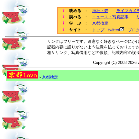
眺める
：
神社・寺
ライブカメ
調べる
：
ニュース・写真記事
学 ぶ
：
京都検定
サイト
：
トップ
twitter
ブロ
リンクはフリーです。遠慮なく好きなページにか
記載内容に誤りがないよう注意を払っております
相互リンク、写真借用などの依頼、記載内容の誤
Copyright (C) 2003-2026 
＞
京都検定