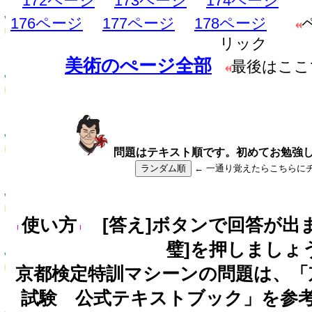
172ページ
173ページ
174ページ
176ページ
177ページ
178ページ
リック
美術のぺージ全部
最後はここ
問題はテキスト順です。初めてお勉強
ランダム順
← 一通り覚えたらこちらに
使い方
[答え]ボタンで回答が出
璧]を押しましょ
京都検定特訓マシーンの問題は、「
試験 公式テキストブック」を参