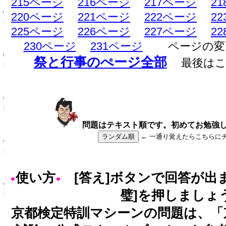
215ページ
216ページ
217ページ
2
220ページ
221ページ
222ページ
2
225ページ
226ページ
227ページ
2
230ページ
231ページ
ページの変
祭と行事のぺージ全部
最後は
問題はテキスト順です。初めてお勉強
ランダム順
← 一通り覚えたらこちらに
使い方
[答え]ボタンで回答が出
璧]を押しましょ
京都検定特訓マシーンの問題は、「