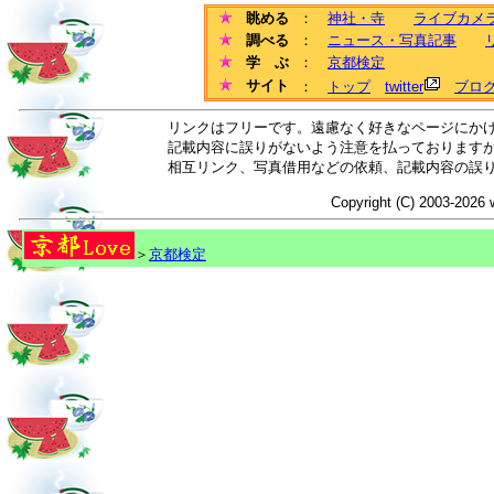
眺める
：
神社・寺
ライブカメ
調べる
：
ニュース・写真記事
学 ぶ
：
京都検定
サイト
：
トップ
twitter
ブロ
リンクはフリーです。遠慮なく好きなページにか
記載内容に誤りがないよう注意を払っております
相互リンク、写真借用などの依頼、記載内容の誤
Copyright (C) 2003-2026 
＞
京都検定