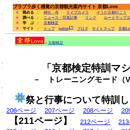
ブラブラ歩く感覚の京都観光案内サイト 京都Love
眺める
：
神社・寺
ライブカメラ
そうだ京都行こう
調べる
：
ニュース・写真記事
リンク
ルートマップ
学 ぶ
：
京都検定
サイト
：
トップ
twitter
ブログ
サイトマップ
京都L
＞
京都検定
「京都検定特訓マ
－ トレーニングモード（Ve
祭と行事について特訓し
206ページ
207ページ
208ページ
2
【211ページ】
212ページ
21