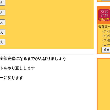
え
え
え
青蓮院
(ア)
え
(イ)
(ウ)
え
(エ)
答え
全部完璧になるまでがんばりましょう
トをやり直しします
ーに戻ります