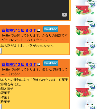
京都検定１級ＢＯＴ
Twitterで公開しております。かなりの難題です
がチャレンジしてみてください。
には大路が２４本、小路が○○本あった。
京都検定２級ＢＯＴ
Twitterで公開しております。楽しんで解答して
みてください。
ガル人との接触によって伝えられた○○は、京菓子
な影響を与えた。
葡萄牙菓子
南蛮菓子
西洋菓子
嘉祥菓子