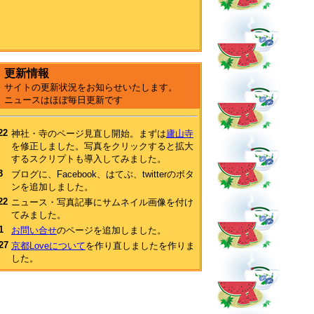
更新情報
サイトの更新状況をお知らせいたします。
ニュースはほぼ毎日更新です
22
神社・寺のページ見直し開始。まずは
廬山寺
を修正しました。写真をクリックすると拡大
するスクリプトも導入してみました。
3
ブログに、Facebook、はてぶ、twitterのボタ
ンを追加しました。
22
ニュース・写真記事にサムネイル画像を付け
てみました。
1
お問い合せ
のページを追加しました。
27
京都Loveについて
を作り直しましたを作りま
した。