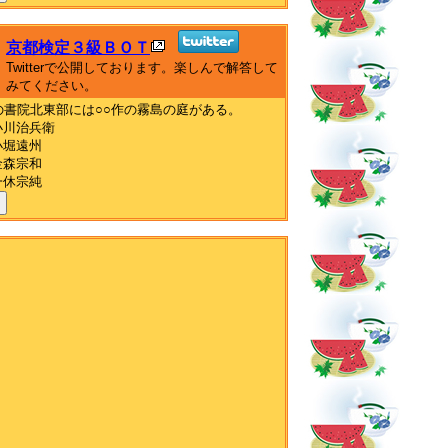
京都検定３級ＢＯＴ
Twitterで公開しております。楽しんで解答して
みてください。
の書院北東部には○○作の霧島の庭がある。
小川治兵衛
小堀遠州
金森宗和
一休宗純