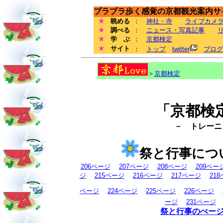
ブラブラ歩く感覚の京都観光案内サイ
眺める
：
神社・寺
ライブカメ
調べる
：
ニュース・写真記事
学 ぶ
：
京都検定
サイト
：
トップ
twitter
ブログ
＞
京都検定
「京都検
－ トレーニン
祭と行事につ
206ページ
207ページ
208ページ
209ペー
ジ
215ページ
216ページ
217ページ
21
ページ
224ページ
225ページ
226ページ
ージ
231ページ
祭と行事のぺー