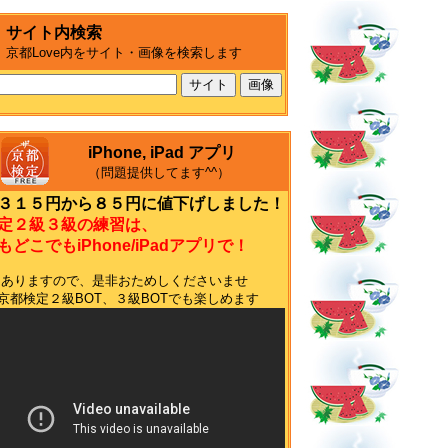
サイト内検索
京都Love内をサイト・画像を検索します
iPhone, iPad アプリ
（問題提供してます^^）
３１５円から８５円に値下げしました！
定２級３級の練習は、
どこでもiPhone/iPadアプリで！
もありますので、是非おためしくださいませ
terの京都検定２級BOT、３級BOTでも楽しめます