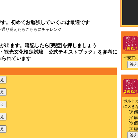
です。初めてお勉強していくには最適です
一通り覚えたらこちらにチャレンジ
が出ます。暗記したら[完璧]を押しましょう
・観光文化検定試験 公式テキストブック」を参考に
平安京
作られています
答え
え
え
ポルト
え
に大き
(ア)
え
(イ)
(ウ)
(エ)
え
答え