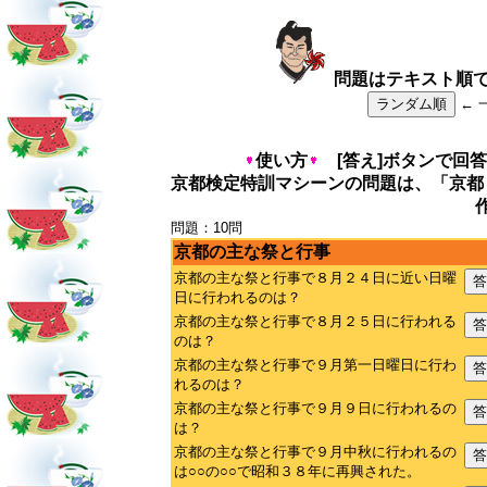
問題はテキスト順
ランダム順
← 
使い方
[答え]ボタンで回答
京都検定特訓マシーンの問題は、「京都
問題：10問
京都の主な祭と行事
京都の主な祭と行事で８月２４日に近い日曜
答
日に行われるのは？
京都の主な祭と行事で８月２５日に行われる
答
のは？
京都の主な祭と行事で９月第一日曜日に行わ
答
れるのは？
京都の主な祭と行事で９月９日に行われるの
答
は？
京都の主な祭と行事で９月中秋に行われるの
答
は○○の○○で昭和３８年に再興された。