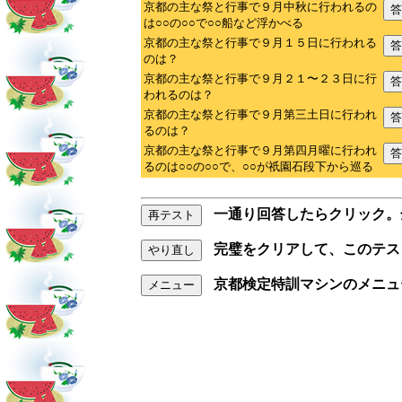
京都の主な祭と行事で９月中秋に行われるの
答
は○○の○○で○○船など浮かべる
京都の主な祭と行事で９月１５日に行われる
答
のは？
京都の主な祭と行事で９月２１〜２３日に行
答
われるのは？
京都の主な祭と行事で９月第三土日に行われ
答
るのは？
京都の主な祭と行事で９月第四月曜に行われ
答
るのは○○の○○で、○○が祇園石段下から巡る
一通り回答したらクリック。
再テスト
完璧をクリアして、このテス
やり直し
京都検定特訓マシンのメニュ
メニュー