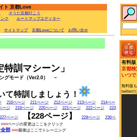
ト 京都Love
ラ
そうだ京都行こう
リンク
ルートマップエディター
サイトマップ
京都Loveについて
お問い合せ
有料版
定特訓マシーン」
京都検
いつでも
グモード（Ver2.0） －
無料版
twit
いて特訓しましょう！
ジ
210ページ
211ページ
212ページ
213ページ
214ペー
8ページ
219ページ
220ページ
221ページ
222ページ
223
【228ページ】
227ページ
229ページ
230ペ
ページの変更はここをクリック
ジ全部
最後はここでトレーニング