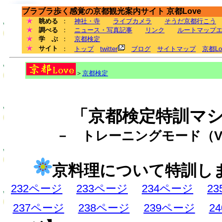
ブラブラ歩く感覚の京都観光案内サイト 京都Love
眺める
：
神社・寺
ライブカメラ
そうだ京都行こう
調べる
：
ニュース・写真記事
リンク
ルートマップ
学 ぶ
：
京都検定
サイト
：
トップ
twitter
ブログ
サイトマップ
京都L
＞
京都検定
「京都検定特訓マ
－ トレーニングモード（Ve
京料理について特訓し
232ページ
233ページ
234ページ
2
237ページ
238ページ
239ページ
2