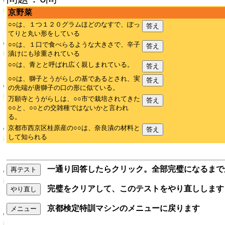
京野菜
○○は、１つ１２０グラムほどのなすで、ぽっ
答え
てりと丸い形をしている
○○は、１口で食べらるような大きさで、辛子
答え
漬けにも珍重されている
○○は、青とと呼ばれ広く親しまれている。
答え
○○は、獅子とうがらしの基であるとされ、実
答え
の先端が唐獅子の口の形に似ている。
万願寺とうがらしは、○○市で栽培されてきた
答え
○○と、○○との交雑種ではないかと言われ
る。
京都市西京区桂原産の○○は、奈良漬の材料と
答え
して知られる
一通り回答したらクリック。全部完璧になるまで
再テスト
完璧をクリアして、このテストをやり直しします
やり直し
京都検定特訓マシンのメニューに戻ります
メニュー