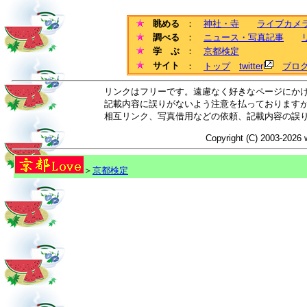
眺める
：
神社・寺
ライブカメ
調べる
：
ニュース・写真記事
学 ぶ
：
京都検定
サイト
：
トップ
twitter
ブロ
リンクはフリーです。遠慮なく好きなページにか
記載内容に誤りがないよう注意を払っております
相互リンク、写真借用などの依頼、記載内容の誤
Copyright (C) 2003-2026 
＞
京都検定