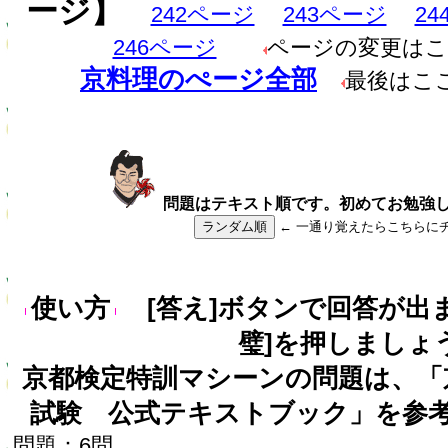
ージ】
242ページ
243ページ
2
246ページ
ページの変更は
京料理のぺージ全部
最後はこ
問題はテキスト順です。初めてお勉強
ランダム順
← 一通り覚えたらこちらに
使い方
[答え]ボタンで回答が出
璧]を押しましょ
京都検定特訓マシーンの問題は、「
試験 公式テキストブック」を参
問題：6問