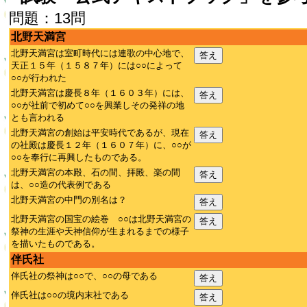
問題：13問
北野天満宮
北野天満宮は室町時代には連歌の中心地で、
答え
天正１５年（１５８７年）には○○によって
○○が行われた
北野天満宮は慶長８年（１６０３年）には、
答え
○○が社前で初めて○○を興業しその発祥の地
とも言われる
北野天満宮の創始は平安時代であるが、現在
答え
の社殿は慶長１２年（１６０７年）に、○○が
○○を奉行に再興したものである。
北野天満宮の本殿、石の間、拝殿、楽の間
答え
は、○○造の代表例である
北野天満宮の中門の別名は？
答え
北野天満宮の国宝の絵巻 ○○は北野天満宮の
答え
祭神の生涯や天神信仰が生まれるまでの様子
を描いたものである。
伴氏社
伴氏社の祭神は○○で、○○の母である
答え
伴氏社は○○の境内末社である
答え