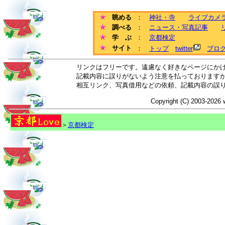
眺める
：
神社・寺
ライブカメ
調べる
：
ニュース・写真記事
学 ぶ
：
京都検定
サイト
：
トップ
twitter
ブロ
リンクはフリーです。遠慮なく好きなページにか
記載内容に誤りがないよう注意を払っております
相互リンク、写真借用などの依頼、記載内容の誤
Copyright (C) 2003-2026 
＞
京都検定