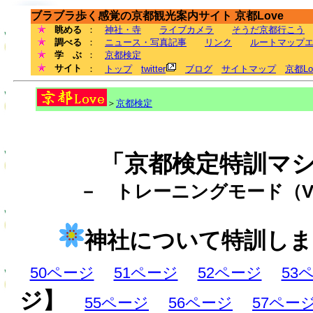
ブラブラ歩く感覚の京都観光案内サイト 京都Love
眺める
：
神社・寺
ライブカメラ
そうだ京都行こう
調べる
：
ニュース・写真記事
リンク
ルートマップ
学 ぶ
：
京都検定
サイト
：
トップ
twitter
ブログ
サイトマップ
京都L
＞
京都検定
「京都検定特訓マ
－ トレーニングモード（Ve
神社について特訓しま
50ページ
51ページ
52ページ
53
ジ】
55ページ
56ページ
57ペー