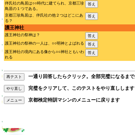
伴氏社の鳥居は○○時代に建てられ、京都三珍
答え
鳥居の１つである。
京都三珍鳥居は、伴氏社の他２つはどこにあ
答え
る？
護王神社
護王神社の祭神は？
答え
護王神社の祭神の一人は、○○明神とよばれる
答え
護王神社の境内にある像から○○神社ともいわ
答え
れる
一通り回答したらクリック。全部完璧になるまで
再テスト
完璧をクリアして、このテストをやり直しします
やり直し
京都検定特訓マシンのメニューに戻ります
メニュー