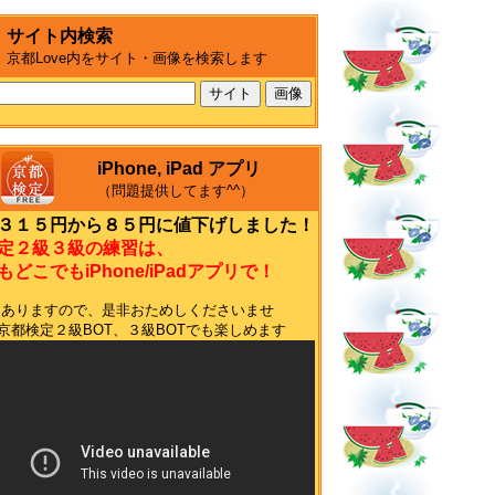
サイト内検索
京都Love内をサイト・画像を検索します
iPhone, iPad アプリ
（問題提供してます^^）
３１５円から８５円に値下げしました！
定２級３級の練習は、
どこでもiPhone/iPadアプリで！
もありますので、是非おためしくださいませ
terの京都検定２級BOT、３級BOTでも楽しめます