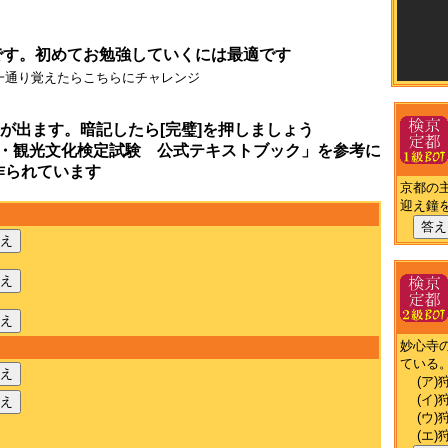
です。初めてお勉強していくには最適です
一通り覚えたらこちらにチャレンジ
が出ます。暗記したら[完璧]を押しましょう
・観光文化検定試験 公式テキストブック」を参考に
作られています
京都の
迎え鐘
答え
え
え
え
妙心寺
ている
え
(ア)
(イ)
え
(ウ)
(エ)