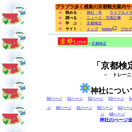
ブラブラ歩く感覚の京都観光案内サイ
眺める
：
神社・寺
ライブカメ
調べる
：
ニュース・写真記事
学 ぶ
：
京都検定
サイト
：
トップ
twitter
ブログ
＞
京都検定
「京都検
－ トレーニン
神社につい
50ページ
51ページ
52ページ
53ページ
ジ
60ページ
61ページ
62ページ
63ペー
ジ
68ページ
神社のぺージ