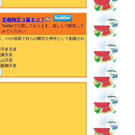
京都検定３級ＢＯＴ
Twitterで公開しております。楽しんで解答して
みてください。
は、○○の発願で自らの離宮を禅寺として創建され
後宇多天皇
花園天皇
亀山天皇
後醍醐天皇