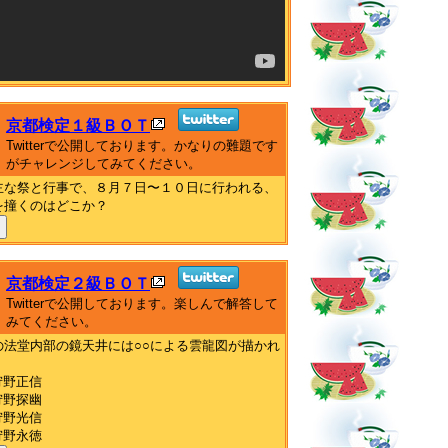
京都検定１級ＢＯＴ
Twitterで公開しております。かなりの難題です
がチャレンジしてみてください。
主な祭と行事で、８月７日〜１０日に行われる、
を撞くのはどこか？
京都検定２級ＢＯＴ
Twitterで公開しております。楽しんで解答して
みてください。
の法堂内部の鏡天井には○○による雲龍図が描かれ
。
狩野正信
狩野探幽
狩野光信
狩野永徳