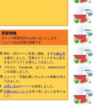
更新情報
サイトの更新状況をお知らせいたします。
ニュースはほぼ毎日更新です
22
神社・寺のページ見直し開始。まずは
廬山寺
を修正しました。写真をクリックすると拡大
するスクリプトも導入してみました。
3
ブログに、Facebook、はてぶ、twitterのボタ
ンを追加しました。
22
ニュース・写真記事にサムネイル画像を付け
てみました。
1
お問い合せ
のページを追加しました。
27
京都Loveについて
を作り直しましたを作りま
した。