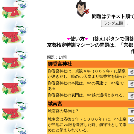
問題はテキスト順
ランダム順
← 
使い方
[答え]ボタンで回答
京都検定特訓マシーンの問題は、「京都
問題：14問
御香宮神社
御香宮神社は、貞観４年（８６２年）に清泉
答
が湧きだし、時の○○天皇より御香宮を賜った
御香宮神社の本殿は、○○の再建で、○○造で
答
ある
御香宮神社の表門は、○○城の遺構とされる。
答
城南宮
城南宮の祭神は？
答
城南宮は応徳３年（１０８６年）に、○○上皇
答
が当地に○○殿を造営した時、鎮守社として崇
めたと伝えられている。