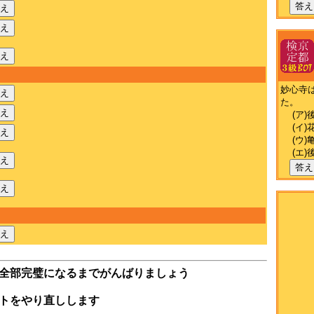
答え
え
え
え
妙心寺
え
た。
え
(ア)
(イ)
え
(ウ)
(エ)
え
答え
え
え
全部完璧になるまでがんばりましょう
トをやり直しします