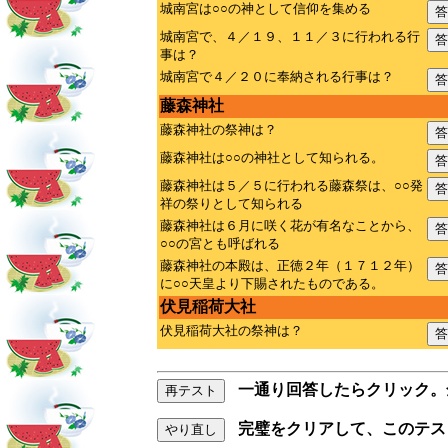
城南宮は○○の神として信仰を集める
答
城南宮で、４／１９、１１／３に行われる行
答
事は？
城南宮で４／２０に奉納される行事は？
答
藤森神社
藤森神社の祭神は？
答
藤森神社は○○の神社として知られる。
答
藤森神社は５／５に行われる藤森祭は、○○発
答
祥の祭りとして知られる
藤森神社は６月に咲く花が有名なことから、
答
○○の宮とも呼ばれる
藤森神社の本殿は、正徳２年（１７１２年）
答
に○○天皇より下賜されたものである。
伏見稲荷大社
伏見稲荷大社の祭神は？
答
一通り回答したらクリック。
再テスト
完璧をクリアして、このテス
やり直し