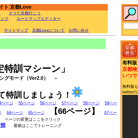
ト 京都Love
ラ
そうだ京都行こう
リンク
ルートマップエディター
サイトマップ
京都Loveについて
お問い合せ
有料版
定特訓マシーン」
京都検
いつでも
グモード（Ver2.0） －
無料版
twit
て特訓しましょう！
54ページ
55ページ
56ページ
57ページ
58ページ
59ペー
【66ページ】
ジ
64ページ
65ページ
67ペー
ページの変更はここをクリック
全部
最後はここでトレーニング