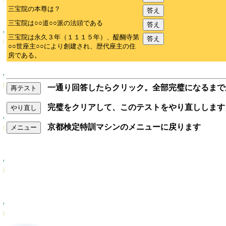
三宝院の本尊は？
答え
三宝院は○○道○○派の法頭である
答え
三宝院は永久３年（１１１５年）、醍醐寺第
答え
○○世座主○○により創建され、歴代座主の住
房である。
一通り回答したらクリック。全部完璧になるまで
再テスト
完璧をクリアして、このテストをやり直しします
やり直し
京都検定特訓マシンのメニューに戻ります
メニュー