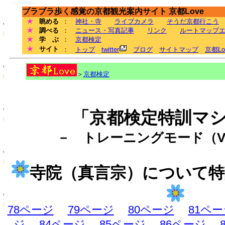
ブラブラ歩く感覚の京都観光案内サイト 京都Love
眺める
：
神社・寺
ライブカメラ
そうだ京都行こう
調べる
：
ニュース・写真記事
リンク
ルートマップ
学 ぶ
：
京都検定
サイト
：
トップ
twitter
ブログ
サイトマップ
京都L
＞
京都検定
「京都検定特訓マ
－ トレーニングモード（Ve
寺院（真言宗）について
78ページ
79ページ
80ページ
81ペ
ジ
84ページ
85ページ
86ページ