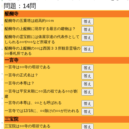
問題：14問
醍醐寺
醍醐寺の五重塔は総高約○○ｍ
答え
醍醐寺の上醍醐に現存する最古の建物は？
答え
醍醐寺の霊宝館には俵屋宗達の代表作として
答え
しられる○○や○○など所蔵する
醍醐寺の上醍醐の○○は西国３３所観音霊場の
答え
○○番札所である
一言寺
一言寺は○○寺の塔頭である
答え
一言寺の正式名は？
答え
一言寺の本尊は？
答え
一言寺は平安末期に○○流の祖である○○が創
答え
建
一言寺の本尊は、○○とも呼ばれる
答え
一言寺では12/18に、○○除けの○○が行われる
答え
三宝院
三宝院は○○寺の塔頭である
答え