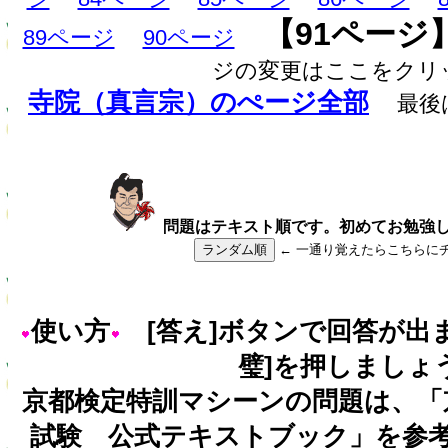
【91ページ
89ページ
90ページ
ジの変更はここをクリ
寺院（真言宗）のぺージ全部
最後
問題はテキスト順です。初めてお勉強
ランダム順
← 一通り覚えたらこちらに
使い方
[答え]ボタンで回答が出
璧]を押しましょ
京都検定特訓マシーンの問題は、「
試験 公式テキストブック」を参