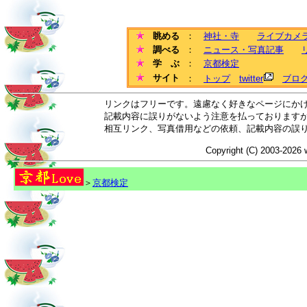
眺める
：
神社・寺
ライブカメ
調べる
：
ニュース・写真記事
学 ぶ
：
京都検定
サイト
：
トップ
twitter
ブロ
リンクはフリーです。遠慮なく好きなページにか
記載内容に誤りがないよう注意を払っております
相互リンク、写真借用などの依頼、記載内容の誤
Copyright (C) 2003-2026 
＞
京都検定