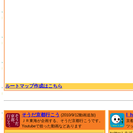
ルートマップ作成はこちら
そうだ京都行こう
I_
(2010/9/12動画追加)
ＪＲ東海が企画する、そうだ京都行こうです。
京
Youtubeで拾った動画などあります
ツ