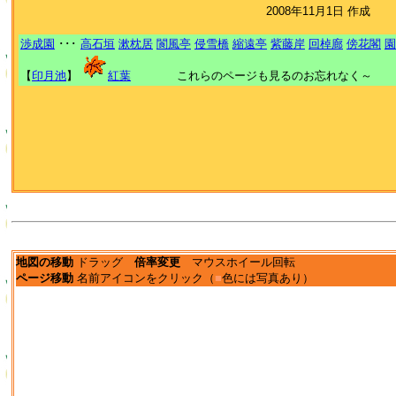
2008年11月1日 作成
渉成園
･･･
高石垣
漱枕居
閬風亭
侵雪橋
縮遠亭
紫藤岸
回棹廊
傍花閣
園
【
印月池
】
紅葉
これらのページも見るのお忘れなく～
地図の移動
ドラッグ
倍率変更
マウスホイール回転
ページ移動
名前アイコンをクリック（
■
色には写真あり）