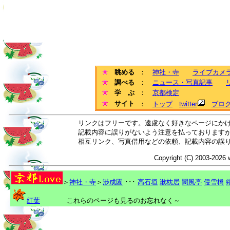
眺める
：
神社・寺
ライブカメ
調べる
：
ニュース・写真記事
学 ぶ
：
京都検定
サイト
：
トップ
twitter
ブロ
リンクはフリーです。遠慮なく好きなページにか
記載内容に誤りがないよう注意を払っております
相互リンク、写真借用などの依頼、記載内容の誤
Copyright (C) 2003-2026 
＞
神社・寺
＞
渉成園
･･･
高石垣
漱枕居
閬風亭
侵雪橋
紅葉
これらのページも見るのお忘れなく～