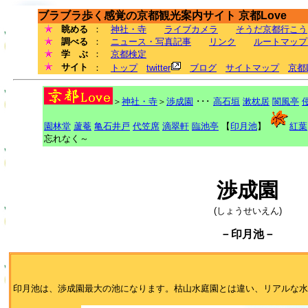
ブラブラ歩く感覚の京都観光案内サイト 京都Love
眺める
：
神社・寺
ライブカメラ
そうだ京都行こう
調べる
：
ニュース・写真記事
リンク
ルートマップ
学 ぶ
：
京都検定
サイト
：
トップ
twitter
ブログ
サイトマップ
京都
＞
神社・寺
＞
渉成園
･･･
高石垣
漱枕居
閬風亭
園林堂
蘆菴
亀石井戸
代笠席
滴翠軒
臨池亭
【
印月池
】
紅葉
忘れなく～
渉成園
(しょうせいえん)
－印月池－
印月池は、渉成園最大の池になります。枯山水庭園とは違い、リアルな水