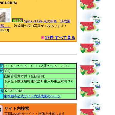
2011/04/18)
Spice of Life 京の街角「渉成園
殻邸）」
渉成園の桜の写真が４枚あります！
03/23)
17件 すべて見る
間
９：００〜１６：００（入園〜１５：３０）
間
30分
庭園管理費寄付（金額自由）
下京区下数珠屋町通間之町東入ル東玉水町３０
０
号
075-371-9181
東本願寺公式サイト内渉成園のページ
サイト内検索
京都Love内をサイト・画像を検索します