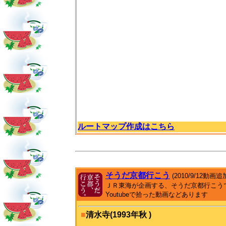
ルートマップ作成はこちら
そうだ京都行こう
(2010/9/12動画追
ＪＲ東海が企画する、そうだ京都行こう
Youtubeで拾った動画などあります
■
清水寺(1993年秋 )