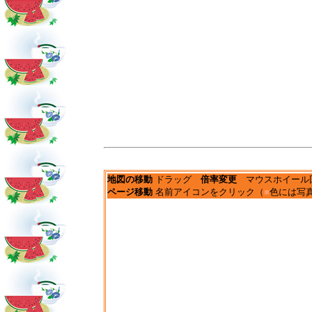
地図の移動
ドラッグ
倍率変更
マウスホイール
ページ移動
名前アイコンをクリック（
■
色には写