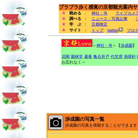
ブラブラ歩く感覚の京都観光案内サイ
眺める
：
神社・寺
ライブカメ
調べる
：
ニュース・写真記事
学 ぶ
：
京都検定
サイト
：
トップ
twitter
ブロ
＞
神社・寺
＞【
渉成園
】 
花閣
園林堂
蘆菴
亀石井戸
代笠席
滴翠軒
お忘れなく～
渉成園の写真一覧
渉成園の写真を堪能することができます