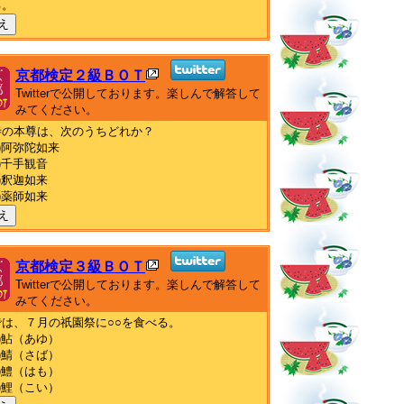
る。
え
京都検定２級ＢＯＴ
Twitterで公開しております。楽しんで解答して
みてください。
寺の本尊は、次のうちどれか？
)阿弥陀如来
)千手観音
)釈迦如来
)薬師如来
え
京都検定３級ＢＯＴ
Twitterで公開しております。楽しんで解答して
みてください。
では、７月の祇園祭に○○を食べる。
)鮎（あゆ）
)鯖（さば）
)鱧（はも）
)鯉（こい）