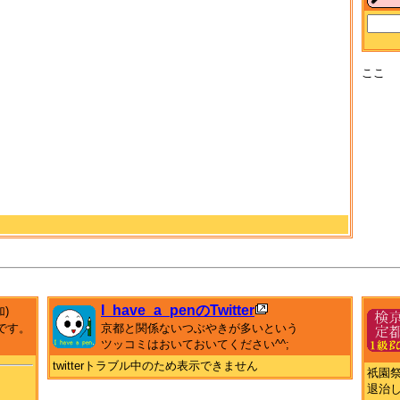
ここ
I_have_a_penのTwitter
加)
です。
京都と関係ないつぶやきが多いという
ツッコミはおいておいてください^^;
twitterトラブル中のため表示できません
祇園
退治