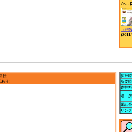
か…
(
（枳
(2011/
参拝時
回転
真あり）
所要時
参拝料
場 所
電話番
リンク