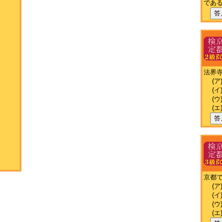
であ
答
法界
(ア
(イ
(ウ
(エ
答
京都
(ア
(イ
(ウ
(エ