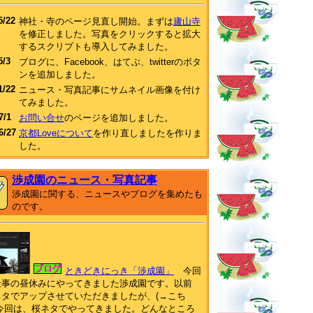
5/22
神社・寺のページ見直し開始。まずは
廬山寺
を修正しました。写真をクリックすると拡大
するスクリプトも導入してみました。
5/3
ブログに、Facebook、はてぶ、twitterのボタ
ンを追加しました。
1/22
ニュース・写真記事にサムネイル画像を付け
てみました。
7/1
お問い合せ
のページを追加しました。
6/27
京都Loveについて
を作り直しましたを作りま
した。
渉成園のニュース・写真記事
渉成園に関する、ニュースやブログを集めたも
のです。
ときどきにっき「渉成園」
今回
仕事の昼休みにやってきました渉成園です。以前
ネタでアップさせていただきましたが、(→こち
 今回は、桜ネタでやってきました。どんなところ