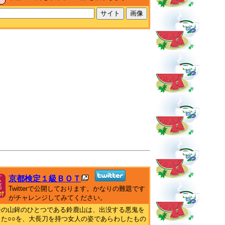
京都検定１級ＢＯＴ
Twitterで公開しております。かなりの難題です
がチャレンジしてみてください。
祭の山鉾のひとつである鈴鹿山は、出没する悪鬼を
した○○を、大長刀を持つ女人の姿であらわしたもの