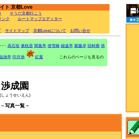
ト 京都Love
ラ
そうだ京都行こう
リンク
ルートマップエディター
グ
サイトマップ
京都Loveについて
お問い合せ
･･･
高石垣
漱枕居
閬風亭
侵雪橋
縮遠亭
紫藤岸
回棹廊
傍
臨池亭
印月池
紅葉
これらのページも見るの
渉成園
(しょうせいえん)
－写真一覧－