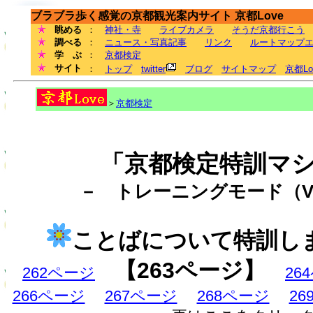
ブラブラ歩く感覚の京都観光案内サイト 京都Love
眺める
：
神社・寺
ライブカメラ
そうだ京都行こう
調べる
：
ニュース・写真記事
リンク
ルートマップ
学 ぶ
：
京都検定
サイト
：
トップ
twitter
ブログ
サイトマップ
京都L
＞
京都検定
「京都検定特訓マ
－ トレーニングモード（Ve
ことばについて特訓し
【263ページ】
262ページ
26
266ページ
267ページ
268ページ
2