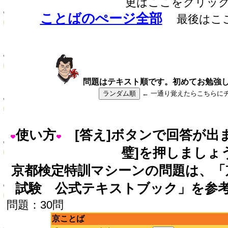
更はここをクリッ
ことばのぺージ全部
最後はこ
問題はテキスト順です。初めてお勉強
ランダム順
← 一通り覚えたらこちらに
使い方
[答え]ボタンで回答が出
璧]を押しましょ
京都検定特訓マシーンの問題は、「
試験 公式テキストブック」を参
問題：30問
京ことば