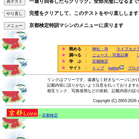
一通り回答したらクリック。全部完璧になるまで
再テスト
完璧をクリアして、このテストをやり直しします
やり直し
京都検定特訓マシンのメニューに戻ります
メニュー
眺める
：
神社・寺
ライブカメ
調べる
：
ニュース・写真記事
学 ぶ
：
京都検定
サイト
：
トップ
twitter
ブロ
リンクはフリーです。遠慮なく好きなページにか
記載内容に誤りがないよう注意を払っております
相互リンク、写真借用などの依頼、記載内容の誤
Copyright (C) 2003-2026 
＞
京都検定