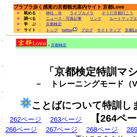
ブラブラ歩く感覚の京都観光案内サイト 京都Love
眺める
：
神社・寺
ライブカメラ
そうだ京都行こう
調べる
：
ニュース・写真記事
リンク
ルートマップ
学 ぶ
：
京都検定
サイト
：
トップ
twitter
ブログ
サイトマップ
京都L
＞
京都検定
「京都検定特訓マ
－ トレーニングモード（Ve
ことばについて特訓し
【264ペ
262ページ
263ページ
266ページ
267ページ
268ページ
2