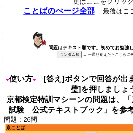
更はここをクリッ
ことばのぺージ全部
最後はこ
問題はテキスト順です。初めてお勉強
ランダム順
← 一通り覚えたらこちらに
使い方
[答え]ボタンで回答が出
璧]を押しましょ
京都検定特訓マシーンの問題は、「
試験 公式テキストブック」を参
問題：26問
京ことば