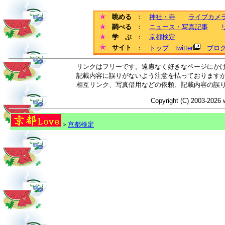
眺める
：
神社・寺
ライブカメ
調べる
：
ニュース・写真記事
学 ぶ
：
京都検定
サイト
：
トップ
twitter
ブロ
リンクはフリーです。遠慮なく好きなページにか
記載内容に誤りがないよう注意を払っております
相互リンク、写真借用などの依頼、記載内容の誤
Copyright (C) 2003-2026 
＞
京都検定