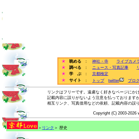
眺める
：
神社・寺
ライブカメ
調べる
：
ニュース・写真記事
学 ぶ
：
京都検定
サイト
：
トップ
twitter
ブロ
リンクはフリーです。遠慮なく好きなページにか
記載内容に誤りがないよう注意を払っております
相互リンク、写真借用などの依頼、記載内容の誤
Copyright (C) 2003-2026 
＞
リンク
＞ 歴史