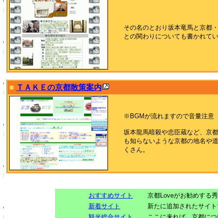
その名のとおり坂本竜馬と京都
との関わりについても書かれて
■
ＴＡＫＥの京都散策案内
※BGMが流れますので音量注意
坂本龍馬暗殺や忠臣蔵など、京
も知らないような京都の地名や
くさん。
おすすめサイト
京都Loveがお勧めする
新着サイト
新たに追加されたサイト
観光総合サイト
ここに来れば、京都につ