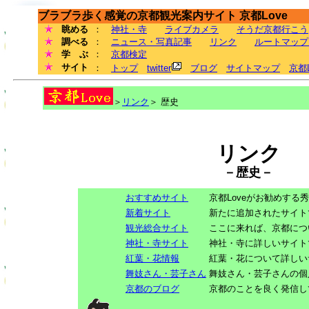
ブラブラ歩く感覚の京都観光案内サイト 京都Love
眺める
：
神社・寺
ライブカメラ
そうだ京都行こう
調べる
：
ニュース・写真記事
リンク
ルートマップ
学 ぶ
：
京都検定
サイト
：
トップ
twitter
ブログ
サイトマップ
京都
＞
リンク
＞ 歴史
リンク
－歴史－
おすすめサイト
京都Loveがお勧めする
新着サイト
新たに追加されたサイト
観光総合サイト
ここに来れば、京都につ
神社・寺サイト
神社・寺に詳しいサイト
紅葉・花情報
紅葉・花について詳しい
舞妓さん・芸子さん
舞妓さん・芸子さんの個
京都のブログ
京都のことを良く発信し