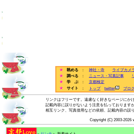
眺める
：
神社・寺
ライブカメ
調べる
：
ニュース・写真記事
学 ぶ
：
京都検定
サイト
：
トップ
twitter
ブロ
リンクはフリーです。遠慮なく好きなページにか
記載内容に誤りがないよう注意を払っております
相互リンク、写真借用などの依頼、記載内容の誤
Copyright (C) 2003-2026 
＞
リンク
＞ 新着サイト