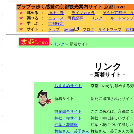
ブラブラ歩く感覚の京都観光案内サイト 京都Love
眺める
：
神社・寺
ライブカメラ
そうだ京都行こう
調べる
：
ニュース・写真記事
リンク
ルートマップ
学 ぶ
：
京都検定
サイト
：
トップ
twitter
ブログ
サイトマップ
京都
＞
リンク
＞ 新着サイト
リンク
－新着サイト－
おすすめサイト
京都Loveがお勧めする
新着サイト
新たに追加されたサイト
観光総合サイト
ここに来れば、京都につ
神社・寺サイト
神社・寺に詳しいサイト
紅葉・花情報
紅葉・花について詳しい
舞妓さん・芸子さん
舞妓さん・芸子さんの個