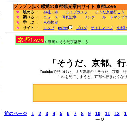
ブラブラ歩く感覚の京都観光案内サイト 京都Love
眺める
：
神社・寺
ライブカメラ
そうだ京都行こう
調べる
：
ニュース・写真記事
リンク
ルートマップ
学 ぶ
：
京都検定
サイト
：
トップ
twitter
ブログ
サイトマップ
京都L
＞動画＞そうだ京都行こう
「そうだ、京都、行
Youtubeで見つけた、ＪＲ東海の「そうだ、京都、
これを見てしまうと、京都へ行きたくなり
前のページ
1
2
3
4
5
6
7
8
9
10
11
12
1
ージ