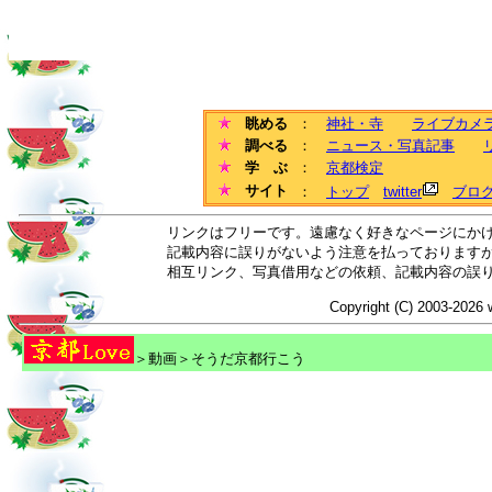
眺める
：
神社・寺
ライブカメ
調べる
：
ニュース・写真記事
学 ぶ
：
京都検定
サイト
：
トップ
twitter
ブロ
リンクはフリーです。遠慮なく好きなページにか
記載内容に誤りがないよう注意を払っております
相互リンク、写真借用などの依頼、記載内容の誤
Copyright (C) 2003-2026 
＞動画＞そうだ京都行こう