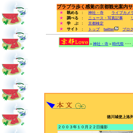
ブラブラ歩く感覚の京都観光案内サイ
眺める
：
神社・寺
ライブカメ
調べる
：
ニュース・写真記事
学 ぶ
：
京都検定
サイト
：
トップ
twitter
ブロ
＞
神社・寺
＞
時代祭
･･･
徳川城使上洛
２００３年１０月２２日撮影