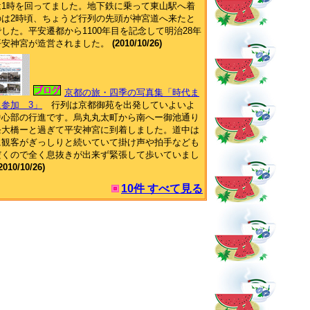
は1時を回ってました。地下鉄に乗って東山駅へ着
のは2時頃、ちょうど行列の先頭が神宮道へ来たと
した。平安遷都から1100年目を記念して明治28年
平安神宮が造営されました。
(2010/10/26)
京都の旅・四季の写真集「時代ま
参加 3」
行列は京都御苑を出発していよいよ
中心部の行進です。烏丸丸太町から南へー御池通り
条大橋ーと過ぎて平安神宮に到着しました。道中は
に観客がぎっしりと続いていて掛け声や拍手なども
だくので全く息抜きが出来ず緊張して歩いていまし
2010/10/26)
10件 すべて見る