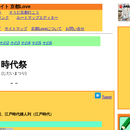
ト 京都Love
ラ
そうだ京都行こう
リンク
ルートマップエディター
グ
サイトマップ
京都Loveについて
お問い合せ
その2
その3
その4
その5
その6
時代祭
(じだいまつり)
－－
Tweet
列、江戸時代婦人列（江戸時代）