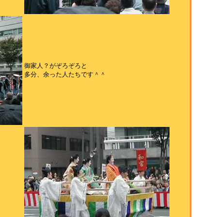
御家人？がぞろぞろと
多分、余った人たちです＾＾