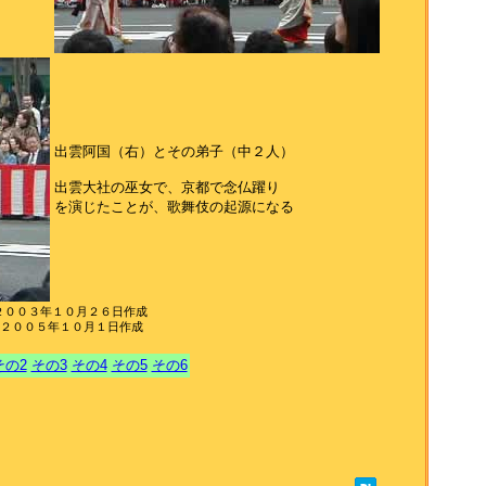
出雲阿国（右）とその弟子（中２人）
出雲大社の巫女で、京都で念仏躍り
を演じたことが、歌舞伎の起源になる
２００３年１０月２６日作成
 ２００５年１０月１日作成
その2
その3
その4
その5
その6