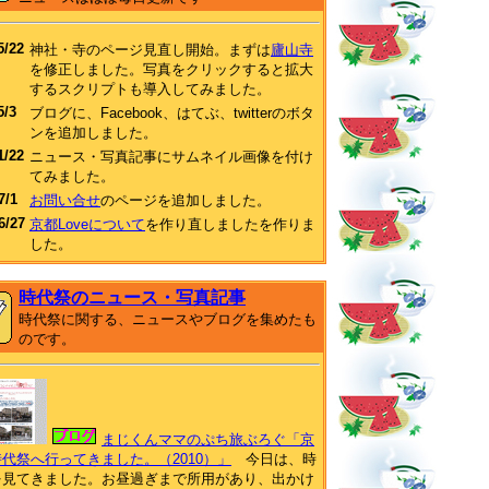
5/22
神社・寺のページ見直し開始。まずは
廬山寺
を修正しました。写真をクリックすると拡大
するスクリプトも導入してみました。
5/3
ブログに、Facebook、はてぶ、twitterのボタ
ンを追加しました。
1/22
ニュース・写真記事にサムネイル画像を付け
てみました。
7/1
お問い合せ
のページを追加しました。
6/27
京都Loveについて
を作り直しましたを作りま
した。
時代祭のニュース・写真記事
時代祭に関する、ニュースやブログを集めたも
のです。
まじくんママのぷち旅ぶろぐ「京
代祭へ行ってきました。（2010）」
今日は、時
を見てきました。お昼過ぎまで所用があり、出かけ