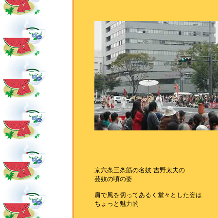
京六条三条筋の名妓 吉野太夫の
芸妓の頃の姿
肩で風を切ってあるく堂々とした姿は
ちょっと魅力的