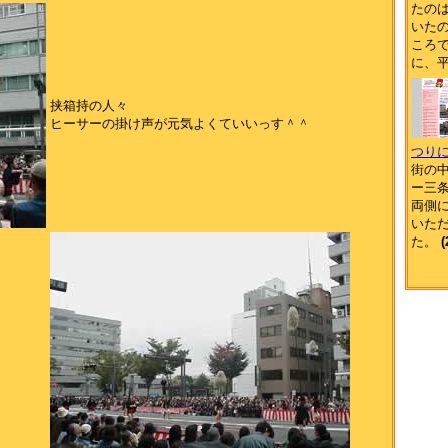
たの
いた
ころで
に、
挟箱持の人々
ヒーサーの掛け声が元気よくていいっす＾＾
つりに
街の
ー三
両側
いた
た。
(