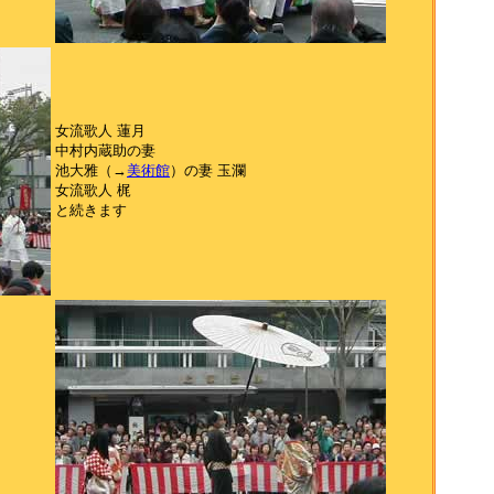
女流歌人 蓮月
中村内蔵助の妻
池大雅（→
美術館
）の妻 玉瀾
女流歌人 梶
と続きます