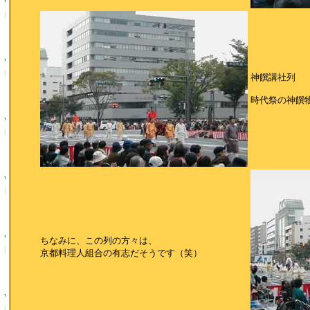
神饌講社列
時代祭の神饌
ちなみに、この列の方々は、
京都料理人組合の有志だそうです（笑）