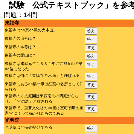
試験 公式テキストブック」を参
問題：14問
東福寺
東福寺は○○宗○○派の大本山。
答え
東福寺の山号は？
答え
東福寺の本尊は？
答え
東福寺の開山は？
答え
東福寺は建武元年１３３４年に京都五山の第
答え
○○位になった
東福寺は俗に「東福寺の○○面」と呼ばれる
答え
東福寺にある○○橋一帯は紅葉の名所として知
答え
られる
東福寺の方丈庭園は東西南北の四庭からな
答え
り、「○○の庭」と称される
東福寺で、重要文化財の○○図は室町初期の画
答え
家○○によって描かれたものである
光明院
光明院は○○寺の塔頭である
答え