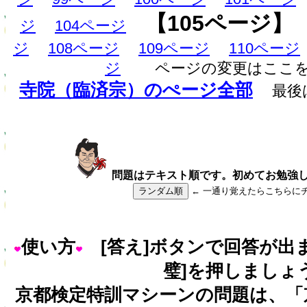
【105ページ】
ジ
104ページ
ジ
108ページ
109ページ
110ページ
ジ
ページの変更はここ
寺院（臨済宗）のぺージ全部
最後
問題はテキスト順です。初めてお勉強
ランダム順
← 一通り覚えたらこちらに
使い方
[答え]ボタンで回答が出
璧]を押しましょ
京都検定特訓マシーンの問題は、「