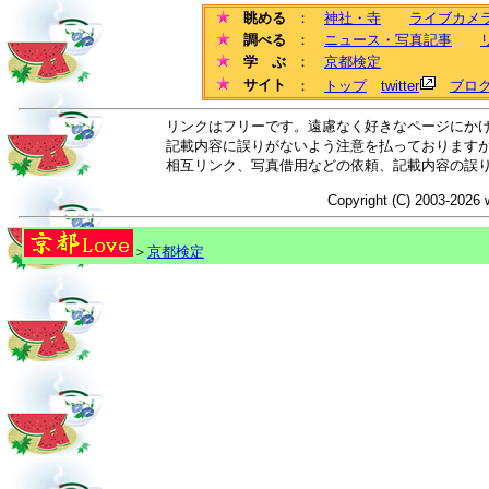
眺める
：
神社・寺
ライブカメ
調べる
：
ニュース・写真記事
学 ぶ
：
京都検定
サイト
：
トップ
twitter
ブロ
リンクはフリーです。遠慮なく好きなページにか
記載内容に誤りがないよう注意を払っております
相互リンク、写真借用などの依頼、記載内容の誤
Copyright (C) 2003-2026 
＞
京都検定