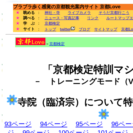
ブラブラ歩く感覚の京都観光案内サイト 京都Love
眺める
：
神社・寺
ライブカメラ
そうだ京都行こう
調べる
：
ニュース・写真記事
リンク
ルートマップ
学 ぶ
：
京都検定
サイト
：
トップ
twitter
ブログ
サイトマップ
京都L
＞
京都検定
「京都検定特訓マ
－ トレーニングモード（Ve
寺院（臨済宗）について
93ページ
94ページ
95ページ
96ペ
ジ
99ページ
100ページ
101ページ