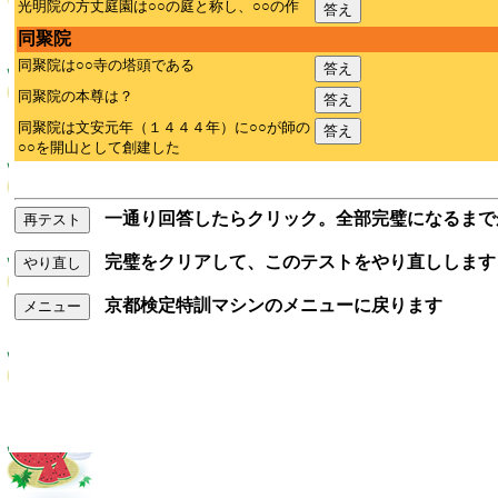
光明院の方丈庭園は○○の庭と称し、○○の作
答え
同聚院
同聚院は○○寺の塔頭である
答え
同聚院の本尊は？
答え
同聚院は文安元年（１４４４年）に○○が師の
答え
○○を開山として創建した
一通り回答したらクリック。全部完璧になるまで
再テスト
完璧をクリアして、このテストをやり直しします
やり直し
京都検定特訓マシンのメニューに戻ります
メニュー