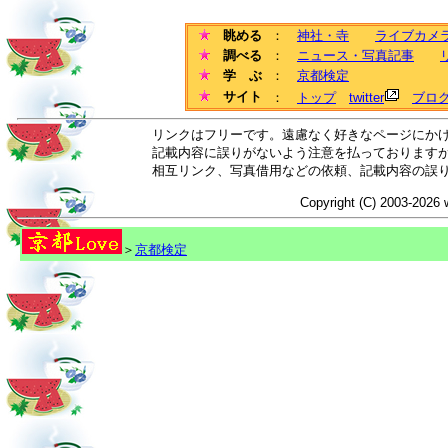
眺める
：
神社・寺
ライブカメ
調べる
：
ニュース・写真記事
学 ぶ
：
京都検定
サイト
：
トップ
twitter
ブロ
リンクはフリーです。遠慮なく好きなページにか
記載内容に誤りがないよう注意を払っております
相互リンク、写真借用などの依頼、記載内容の誤
Copyright (C) 2003-2026 
＞
京都検定