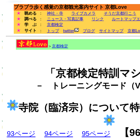
ブラブラ歩く感覚の京都観光案内サイト 京都Love
眺める
：
神社・寺
ライブカメラ
そうだ京都行こう
調べる
：
ニュース・写真記事
リンク
ルートマップ
学 ぶ
：
京都検定
サイト
：
トップ
twitter
ブログ
サイトマップ
京都L
＞
京都検定
「京都検定特訓マ
－ トレーニングモード（Ve
寺院（臨済宗）について
【9
93ページ
94ページ
95ページ