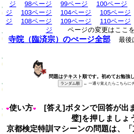
ジ
98ページ
99ページ
100ページ
ジ
103ページ
104ページ
105ページ
ジ
108ページ
109ページ
110ページ
ジ
ページの変更はここ
寺院（臨済宗）のぺージ全部
最後
問題はテキスト順です。初めてお勉強
ランダム順
← 一通り覚えたらこちらに
使い方
[答え]ボタンで回答が出
璧]を押しましょ
京都検定特訓マシーンの問題は、「