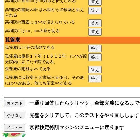
高桐院の茶室○○は○○好みと伝えられる
答え
高桐院の書院○○軒は○○邸からの移築と伝え
答え
られる
高桐院の西庭には○○が据えられている
答え
高桐院には○○、○○の墓がある
答え
孤篷庵
孤篷庵は○○寺の塔頭である
答え
孤篷庵は慶長１７年（１６１２年）に○○が龍
答え
光院内に立てた子院である。
孤篷庵の開祖は○○である
答え
孤篷庵には茶室○○と書院○○があり、その庭
答え
には○○がある。他にも茶室○○がある
一通り回答したらクリック。全部完璧になるまで
再テスト
完璧をクリアして、このテストをやり直しします
やり直し
京都検定特訓マシンのメニューに戻ります
メニュー