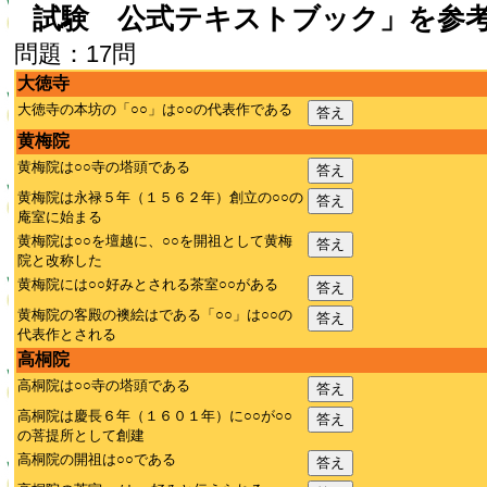
試験 公式テキストブック」を参
問題：17問
大徳寺
大徳寺の本坊の「○○」は○○の代表作である
答え
黄梅院
黄梅院は○○寺の塔頭である
答え
黄梅院は永禄５年（１５６２年）創立の○○の
答え
庵室に始まる
黄梅院は○○を壇越に、○○を開祖として黄梅
答え
院と改称した
黄梅院には○○好みとされる茶室○○がある
答え
黄梅院の客殿の襖絵はである「○○」は○○の
答え
代表作とされる
高桐院
高桐院は○○寺の塔頭である
答え
高桐院は慶長６年（１６０１年）に○○が○○
答え
の菩提所として創建
高桐院の開祖は○○である
答え