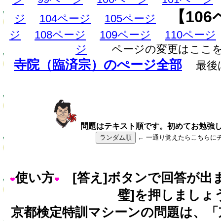
【10
ジ
104ページ
105ページ
ジ
108ページ
109ページ
110ページ
ジ
ページの変更はここ
寺院（臨済宗）のぺージ全部
最後
問題はテキスト順です。初めてお勉強
ランダム順
← 一通り覚えたらこちらに
使い方
[答え]ボタンで回答が出
璧]を押しましょ
京都検定特訓マシーンの問題は、「