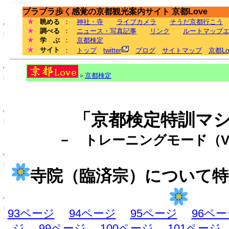
ブラブラ歩く感覚の京都観光案内サイト 京都Love
眺める
：
神社・寺
ライブカメラ
そうだ京都行こう
調べる
：
ニュース・写真記事
リンク
ルートマップ
学 ぶ
：
京都検定
サイト
：
トップ
twitter
ブログ
サイトマップ
京都L
＞
京都検定
「京都検定特訓マ
－ トレーニングモード（Ve
寺院（臨済宗）について
93ページ
94ページ
95ページ
96ペ
ジ
99ページ
100ページ
101ページ