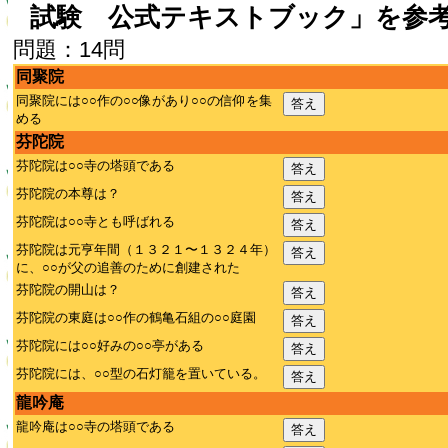
試験 公式テキストブック」を参
問題：14問
同聚院
同聚院には○○作の○○像があり○○の信仰を集
答え
める
芬陀院
芬陀院は○○寺の塔頭である
答え
芬陀院の本尊は？
答え
芬陀院は○○寺とも呼ばれる
答え
芬陀院は元亨年間（１３２１〜１３２４年）
答え
に、○○が父の追善のために創建された
芬陀院の開山は？
答え
芬陀院の東庭は○○作の鶴亀石組の○○庭園
答え
芬陀院には○○好みの○○亭がある
答え
芬陀院には、○○型の石灯籠を置いている。
答え
龍吟庵
龍吟庵は○○寺の塔頭である
答え