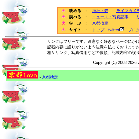
眺める
：
神社・寺
ライブカメ
調べる
：
ニュース・写真記事
学 ぶ
：
京都検定
サイト
：
トップ
twitter
ブロ
リンクはフリーです。遠慮なく好きなページにか
記載内容に誤りがないよう注意を払っております
相互リンク、写真借用などの依頼、記載内容の誤
Copyright (C) 2003-2026 
＞
京都検定