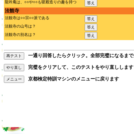
龍吟庵は、○○や○○も寝殿造りの趣を持つ
答え
法観寺
法観寺は○○宗○○派である
答え
法観寺の山号は？
答え
法観寺の別名は？
答え
一通り回答したらクリック。全部完璧になるまで
再テスト
完璧をクリアして、このテストをやり直しします
やり直し
京都検定特訓マシンのメニューに戻ります
メニュー