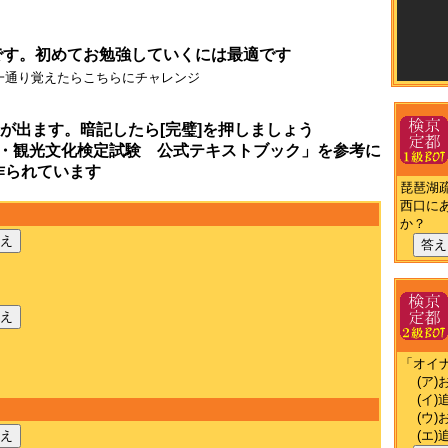
です。初めてお勉強していくには最適です
一通り覚えたらこちらにチャレンジ
が出ます。暗記したら[完璧]を押しましょう
・観光文化検定試験 公式テキストブック」を参考に
作られています
琵琶湖
西口に
か？
え
答え
え
「オイ
(ア)
(イ)
(ウ)
(エ)
え