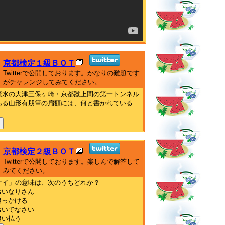
京都検定１級ＢＯＴ
Twitterで公開しております。かなりの難題です
がチャレンジしてみてください。
疏水の大津三保ヶ崎・京都蹴上間の第一トンネル
ある山形有朋筆の扁額には、何と書かれている
京都検定２級ＢＯＴ
Twitterで公開しております。楽しんで解答して
みてください。
ナイ」の意味は、次のうちどれか？
おいなりさん
追っかける
おいでなさい
追い払う