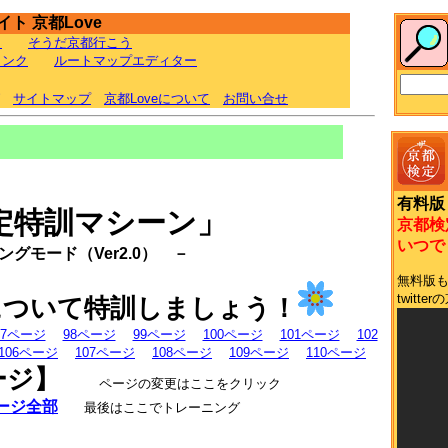
ト 京都Love
ラ
そうだ京都行こう
リンク
ルートマップエディター
サイトマップ
京都Loveについて
お問い合せ
有料版
定特訓マシーン」
京都検
いつでも
グモード（Ver2.0） －
無料版
twit
について特訓しましょう！
97ページ
98ページ
99ページ
100ページ
101ページ
102
106ページ
107ページ
108ページ
109ページ
110ページ
ージ】
ページの変更はここをクリック
ージ全部
最後はここでトレーニング