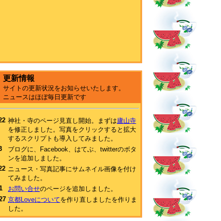
更新情報
サイトの更新状況をお知らせいたします。
ニュースはほぼ毎日更新です
22
神社・寺のページ見直し開始。まずは
廬山寺
を修正しました。写真をクリックすると拡大
するスクリプトも導入してみました。
3
ブログに、Facebook、はてぶ、twitterのボタ
ンを追加しました。
22
ニュース・写真記事にサムネイル画像を付け
てみました。
1
お問い合せ
のページを追加しました。
27
京都Loveについて
を作り直しましたを作りま
した。