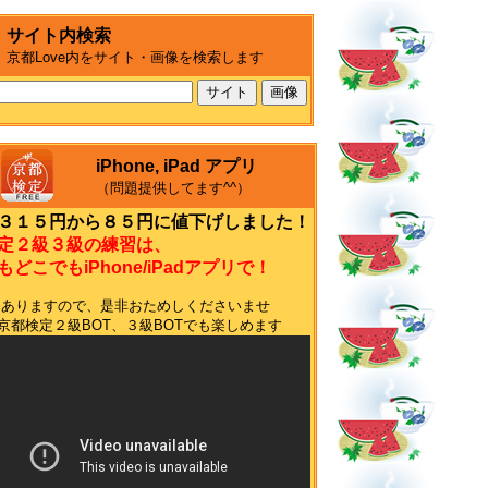
サイト内検索
京都Love内をサイト・画像を検索します
iPhone, iPad アプリ
（問題提供してます^^）
３１５円から８５円に値下げしました！
定２級３級の練習は、
どこでもiPhone/iPadアプリで！
もありますので、是非おためしくださいませ
terの京都検定２級BOT、３級BOTでも楽しめます