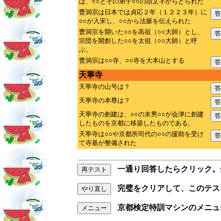
は、○○とその弟子○○の頭文字からとられた
曹洞宗は日本では貞応２年（１２２３年）に
答
○○が入宋し、○○から法脈を伝えられた
曹洞宗を開いた○○を高祖（○○大師）とし、
答
宗団を開創した○○を太祖（○○大師）と呼
ぶ。
曹洞宗は○○寺、○○寺を大本山とする
答
天寧寺
天寧寺の山号は？
答
天寧寺の本尊は？
答
天寧寺の創建は、○○の末男○○が会津に創建
答
したものを京都に移築したものである。
天寧寺は○○や京都所司代の○○の援助を受け
答
て寺基が整備された
一通り回答したらクリック。
再テスト
完璧をクリアして、このテス
やり直し
京都検定特訓マシンのメニュ
メニュー