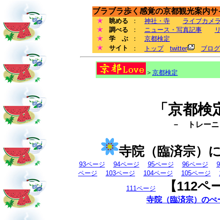
ブラブラ歩く感覚の京都観光案内サイ
眺める
：
神社・寺
ライブカメ
調べる
：
ニュース・写真記事
学 ぶ
：
京都検定
サイト
：
トップ
twitter
ブログ
＞
京都検定
「京都検
－ トレーニン
寺院（臨済宗）
93ページ
94ページ
95ページ
96ページ
ページ
103ページ
104ページ
105ページ
【112ペ
111ページ
寺院（臨済宗）のぺ