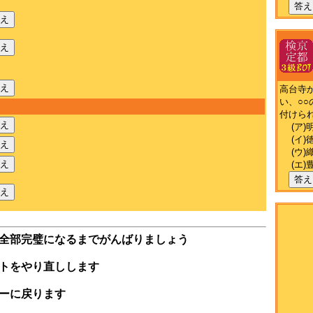
答え
え
え
え
高台寺
い、○
付けら
え
(ア)
(イ)
え
(ウ)
え
(エ)
答え
え
全部完璧になるまでがんばりましょう
トをやり直しします
ーに戻ります