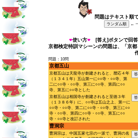
問題はテキスト順
ランダム順
← 
使い方
[答え]ボタンで回答
京都検定特訓マシーンの問題は、「京都
問題：10問
京都五山
京都五山は天龍寺が創建されると、暦応４年
答
（１３４１年）五山第一に○○寺・○○寺、第
二に○○寺・○○寺、第三に○○寺、第四に○○
寺、第五に○○寺とした
京都五山は相国寺が創建されると至徳３年
答
（１３８６年）に、○○寺は五山之上、第一に
○○寺・○○寺、第二に○○寺・○○寺、第三に○○
寺・○○寺、第四に○○寺・○○寺、第五に○○
寺・○○寺と改訂された
曹洞宗
曹洞宗は、中国五家七宗の一派で、曹洞の名
答