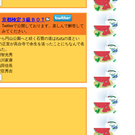
京都検定３級ＢＯＴ
Twitterで公開しております。楽しんで解答して
みてください。
から円山公園へと続く石畳の道はねねの道とい
○の正室が高台寺で余生を送ったことにちなんで名
れた。
明智光秀
徳川家康
織田信長
豊臣秀吉