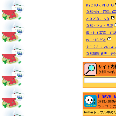
･
KYOTO x PHOTO
･
京都の旅・四季の
･
どきどきにっき
･
京都・フォト日記
･
癒される写真 京都 Heal
･
ねこづらどき
･
まじくんママのぷ
･
京都新聞 観光・寺
サイト内
京都Lov
I_have_a
京都と関係
ツッコミは
twitterトラブル