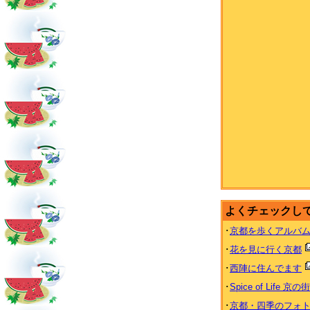
よくチェックし
･
京都を歩くアルバ
･
花を見に行く京都
･
西陣に住んでます
･
Spice of Life 京の
･
京都・四季のフォ