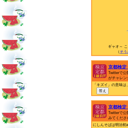
ギャオ～ 
（
そう
京都検定
Twitte
がチャレン
「キズイ」の意味は
答え
京都検定
Twitte
みてくださ
にしんそばは明治初