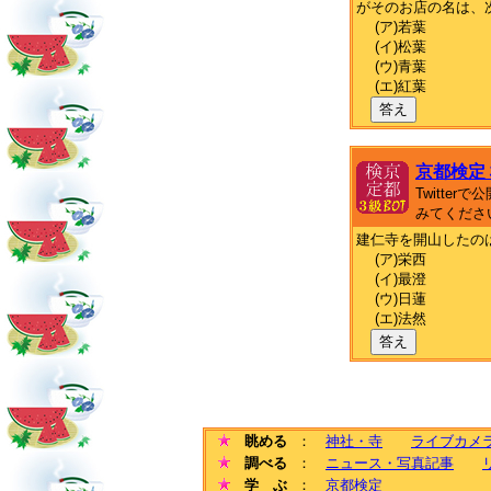
がそのお店の名は、
(ア)若葉
(イ)松葉
(ウ)青葉
(エ)紅葉
答え
京都検定
Twitte
みてくださ
建仁寺を開山したの
(ア)栄西
(イ)最澄
(ウ)日蓮
(エ)法然
答え
眺める
：
神社・寺
ライブカメ
調べる
：
ニュース・写真記事
学 ぶ
：
京都検定