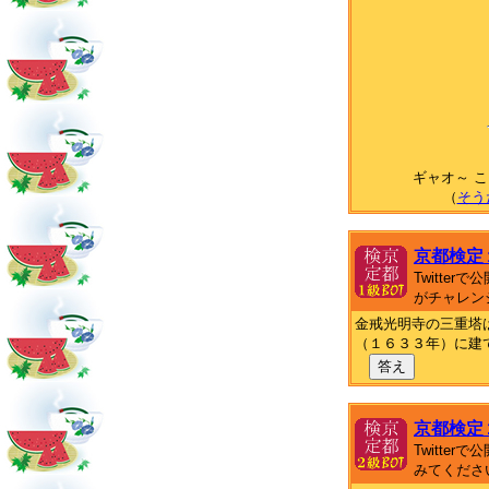
ギャオ～ 
（
そう
京都検定
Twitte
がチャレン
金戒光明寺の三重塔
（１６３３年）に建
答え
京都検定
Twitte
みてくださ