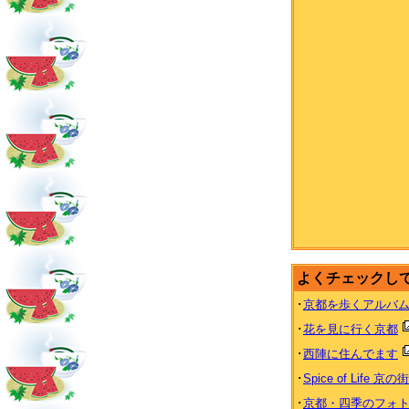
よくチェックし
･
京都を歩くアルバ
･
花を見に行く京都
･
西陣に住んでます
･
Spice of Life 京の
･
京都・四季のフォ