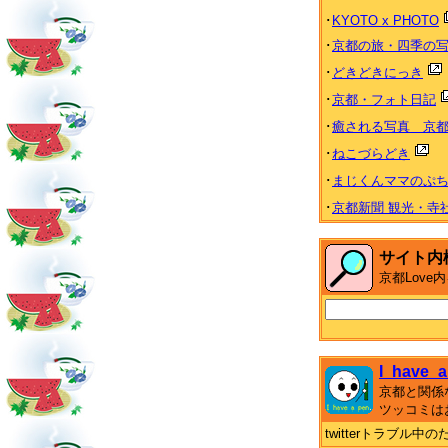
･
KYOTO x PHOTO
･
京都の旅・四季の
･
どきどきにっき
･
京都・フォト日記
･
癒される写真 京都 Heal
･
ねこづらどき
･
まじくんママのぷ
･
京都新聞 観光・寺
サイト内
京都Lov
I_have_a
京都と関係
ツッコミは
twitterトラブル