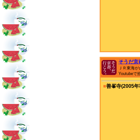
そうだ京
ＪＲ東海が
Youtub
■
善峯寺(2005年