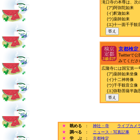
滝口寺の本尊は、次
(ア)阿弥陀如来
(イ)釈迦如来
(ウ)薬師如来
(エ)十一面千手観
答え
京都検定
Twitte
みてくださ
広隆寺には国宝第一
(ア)薬師如来坐像
(イ)十二神将像
(ウ)千手観音立像
(エ)弥勒菩薩半跏
答え
眺める
：
神社・寺
ライブカメ
調べる
：
ニュース・写真記事
学 ぶ
：
京都検定