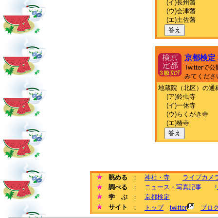
(イ)長州藩
(ウ)会津藩
(エ)土佐藩
答え
京都検定
Twitte
みてくださ
地蔵院（北区）の通
(ア)鈴虫寺
(イ)一休寺
(ウ)らくがき寺
(エ)椿寺
答え
眺める
：
神社・寺
ライブカメ
調べる
：
ニュース・写真記事
学 ぶ
：
京都検定
サイト
：
トップ
twitter
ブロ