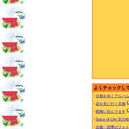
よくチェックし
･
京都を歩くアルバ
･
花を見に行く京都
･
西陣に住んでます
･
Spice of Life 京の
･
京都・四季のフォ