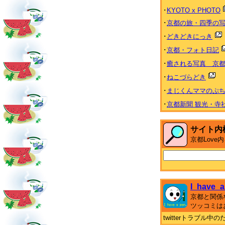
･
KYOTO x PHOTO
･
京都の旅・四季の
･
どきどきにっき
･
京都・フォト日記
･
癒される写真 京都 Heal
･
ねこづらどき
･
まじくんママのぷ
･
京都新聞 観光・寺
サイト内
京都Lov
I_have_a
京都と関係
ツッコミは
twitterトラブル