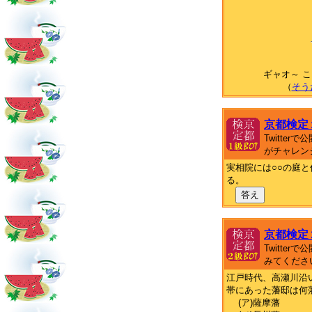
ギャオ～ 
（
そう
京都検定
Twitte
がチャレン
実相院には○○の庭
る。
答え
京都検定
Twitte
みてくださ
江戸時代、高瀬川沿
帯にあった藩邸は何
(ア)薩摩藩